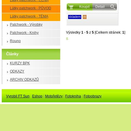
Látky patchwork - CENA
Koupit
Detail
Látky patchwork - PŮVOD
Látky patchwork - TÉMA
skladem
m
Patchwork - Výrobky
Výsledky
1
-
5
z
5
[Celkem stránek:
1
]
Patchwork - Knihy
«
Rouno
Články
KURZY BPK
ODKAZY
ARCHIV ODKAZŮ
Vyrobil FT Sun
Eshop
|
Motořetězy
|
Fotokniha
|
Fotoobrazy