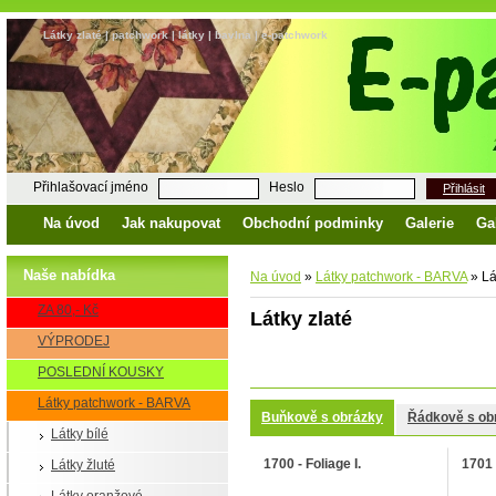
Látky zlaté | patchwork | látky | bavlna | e-patchwork
Přihlašovací jméno
Heslo
Přihlásit
Na úvod
Jak nakupovat
Obchodní podminky
Galerie
Ga
Naše nabídka
Na úvod
»
Látky patchwork - BARVA
»
Lá
ZA 80,- Kč
Látky zlaté
VÝPRODEJ
POSLEDNÍ KOUSKY
Látky patchwork - BARVA
Buňkově s obrázky
Řádkově s ob
Látky bílé
1700 - Foliage I.
1701 -
Látky žluté