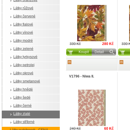
Látky oranžové
Látky růžové
Látky červené
Látky fialové
Látky vínové
Látky modré
330 Kč
280 Kč
330 
Látky zelené
Koupit
Detail
Látky tyrkysové
m
m
Látky petrolej
Látky okrové
V1796 - Niwa II.
Látky smetanové
Látky hnědé
Látky šedé
Látky černé
Látky zlaté
Látky stříbrné
240 Kč
60 Kč