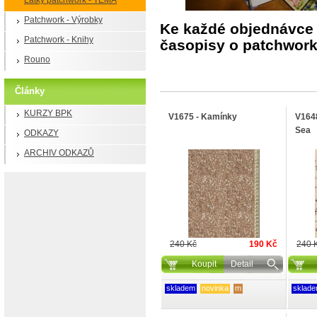
Látky patchwork - TÉMA
Patchwork - Výrobky
Ke každé objednávce 
Patchwork - Knihy
časopisy o patchwor
Rouno
Články
KURZY BPK
V1675 - Kamínky
V1648
Sea
ODKAZY
ARCHIV ODKAZŮ
240 Kč
190 Kč
240 
Koupit
Detail
skladem
novinka
m
sklad