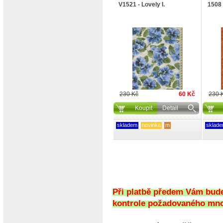
V1521 - Lovely I.
1508 
230 Kč
60 Kč
230 
Koupit
Detail
skladem
novinka
m
sklad
Při platbě předem Vám bude 
kontrole požadovaného množ