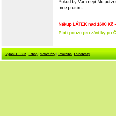
Pokud by Vám nepřišlo potvrz
mne prosím.
Nákup LÁTEK nad 1600 Kč 
Platí pouze pro zásilky po 
Vyrobil FT Sun
Eshop
|
Motořetězy
|
Fotokniha
|
Fotoobrazy