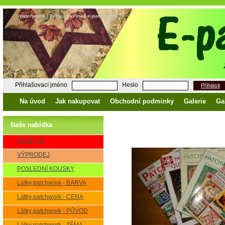
patchwork | látky | bavlna | e-patchwork
Přihlašovací jméno
Heslo
Přihlásit
Na úvod
Jak nakupovat
Obchodní podminky
Galerie
Ga
Naše nabídka
ZA 80,- Kč
VÝPRODEJ
POSLEDNÍ KOUSKY
Látky patchwork - BARVA
Látky patchwork - CENA
Látky patchwork - PŮVOD