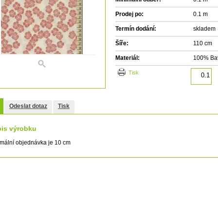
Prodej po:
0.1 m
Termín dodání:
skladem
Šíře:
110 cm
Materiál:
100% Ba
tisk
Odeslat dotaz
Tisk
is výrobku
mální objednávka je 10 cm