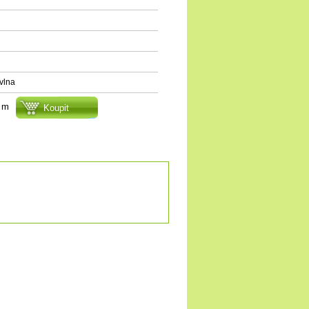
vlna
m