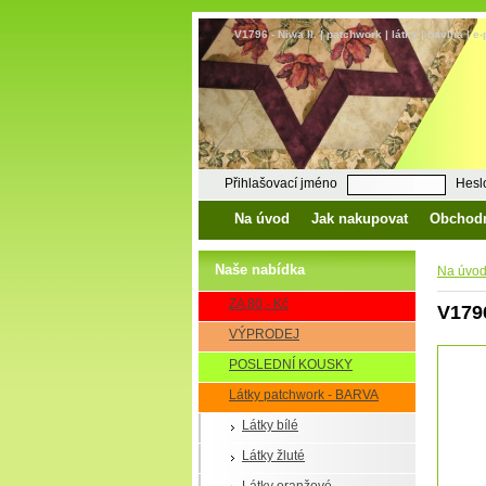
V1796 - Niwa II. | patchwork | látky | bavlna | 
Přihlašovací jméno
Hesl
Na úvod
Jak nakupovat
Obchod
Naše nabídka
Na úvo
ZA 80,- Kč
V1796
VÝPRODEJ
POSLEDNÍ KOUSKY
Látky patchwork - BARVA
Látky bílé
Látky žluté