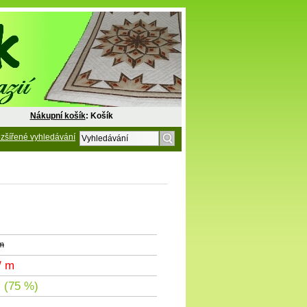
Nákupní košík
: Košík
zšířené vyhledávání
 m
/ m
 (75 %)