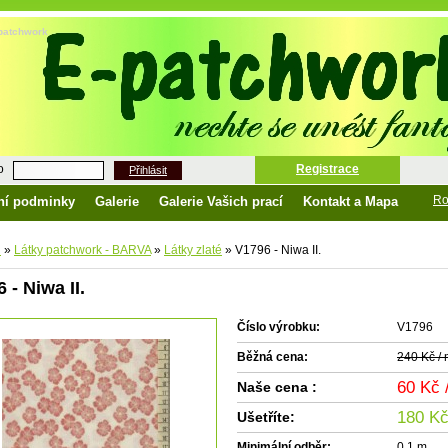
e-patchwork
o
Registrace
Přihlásit
Ro
ní podminky
Galerie
Galerie Vašich prací
Kontakt a Mapa
d
»
Látky patchwork - BARVA
»
Látky zlaté
»
V1796 - Niwa II.
 - Niwa II.
Číslo výrobku:
V1796
Běžná cena:
240 Kč /
60 Kč
Naše cena :
180 Kč
Ušetříte:
Minimální odběr:
0.1 m