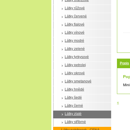
Látky oranžové
Látky růžové
Látky červené
Látky fialové
Látky vínové
Látky modré
Látky zelené
Látky tyrkysové
Popis
Látky petrolej
Látky okrové
Pop
Látky smetanové
Mini
Látky hnědé
Látky šedé
«
Látky černé
Látky zlaté
Látky stříbrné