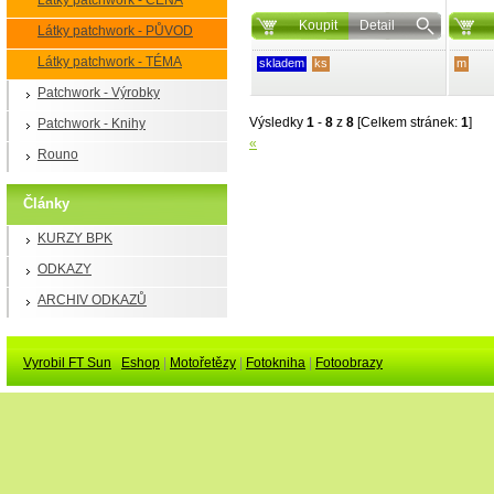
Látky patchwork - CENA
Koupit
Detail
Látky patchwork - PŮVOD
Látky patchwork - TÉMA
skladem
ks
m
Patchwork - Výrobky
Výsledky
1
-
8
z
8
[Celkem stránek:
1
]
Patchwork - Knihy
«
Rouno
Články
KURZY BPK
ODKAZY
ARCHIV ODKAZŮ
Vyrobil FT Sun
Eshop
|
Motořetězy
|
Fotokniha
|
Fotoobrazy