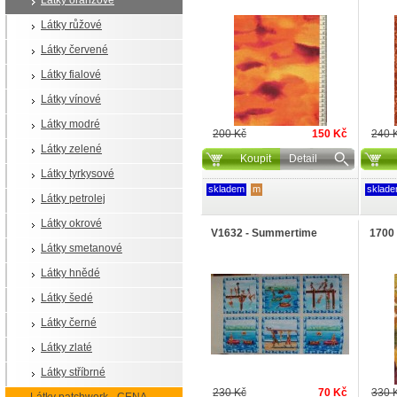
Látky oranžové
Látky růžové
Látky červené
Látky fialové
Látky vínové
Látky modré
200 Kč
150 Kč
240 
Látky zelené
Koupit
Detail
Látky tyrkysové
skladem
m
sklad
Látky petrolej
Látky okrové
V1632 - Summertime
1700 
Látky smetanové
Látky hnědé
Látky šedé
Látky černé
Látky zlaté
Látky stříbrné
230 Kč
70 Kč
330 