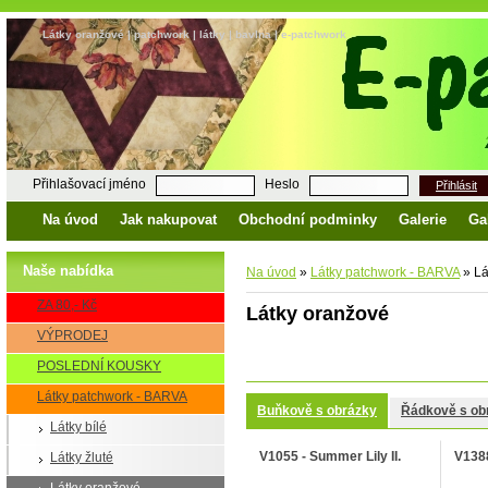
Látky oranžové | patchwork | látky | bavlna | e-patchwork
Přihlašovací jméno
Heslo
Přihlásit
Na úvod
Jak nakupovat
Obchodní podminky
Galerie
Ga
Naše nabídka
Na úvod
»
Látky patchwork - BARVA
»
Lá
ZA 80,- Kč
Látky oranžové
VÝPRODEJ
POSLEDNÍ KOUSKY
Látky patchwork - BARVA
Buňkově s obrázky
Řádkově s ob
Látky bílé
V1055 - Summer Lily II.
V1388
Látky žluté