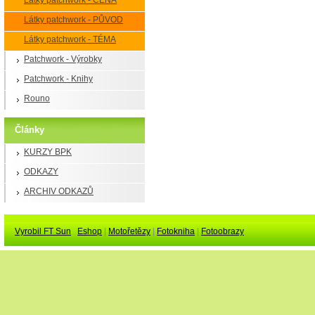
Látky patchwork - CENA
Látky patchwork - PŮVOD
Látky patchwork - TÉMA
Patchwork - Výrobky
Patchwork - Knihy
Rouno
Články
KURZY BPK
ODKAZY
ARCHIV ODKAZŮ
Vyrobil FT Sun
Eshop
|
Motořetězy
|
Fotokniha
|
Fotoobrazy