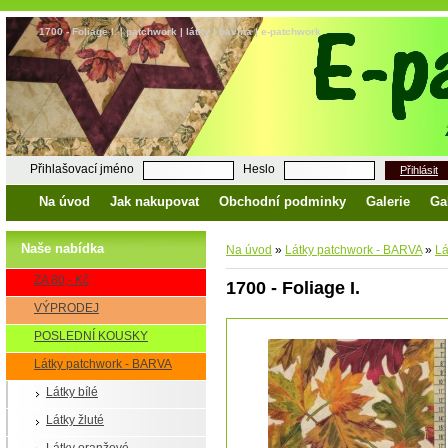
1700 - Foliage I. | patchwork | látky | bavlna | e-patchwork
Přihlašovací jméno
Heslo
Přihlásit
Na úvod
Jak nakupovat
Obchodní podminky
Galerie
Ga
Naše nabídka
Na úvod
»
Látky patchwork - BARVA
»
Lá
ZA 80,- Kč
1700 - Foliage I.
VÝPRODEJ
POSLEDNÍ KOUSKY
Látky patchwork - BARVA
Látky bílé
Látky žluté