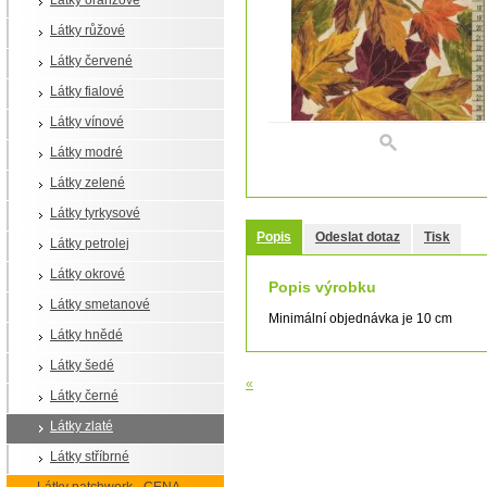
Látky oranžové
Látky růžové
Látky červené
Látky fialové
Látky vínové
Látky modré
Látky zelené
Látky tyrkysové
Popis
Odeslat dotaz
Tisk
Látky petrolej
Látky okrové
Popis výrobku
Látky smetanové
Minimální objednávka je 10 cm
Látky hnědé
Látky šedé
«
Látky černé
Látky zlaté
Látky stříbrné