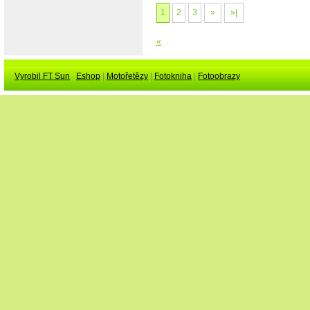
1
2
3
»
»|
«
Vyrobil FT Sun
Eshop
|
Motořetězy
|
Fotokniha
|
Fotoobrazy