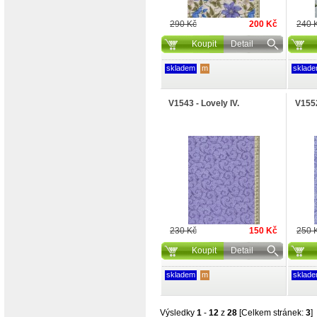
290 Kč
200 Kč
240 
Koupit
Detail
skladem
m
sklad
V1543 - Lovely IV.
V1552
230 Kč
150 Kč
250 
Koupit
Detail
skladem
m
sklad
Výsledky
1
-
12
z
28
[Celkem stránek:
3
]