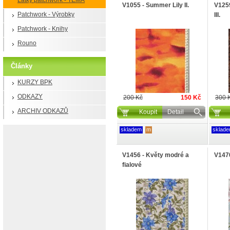
Látky patchwork - TÉMA
V1055 - Summer Lily II.
V125
Patchwork - Výrobky
III.
Patchwork - Knihy
Rouno
Články
KURZY BPK
ODKAZY
200 Kč
150 Kč
300 
ARCHIV ODKAZŮ
Koupit
Detail
skladem
m
sklad
V1456 - Květy modré a
V1470
fialové