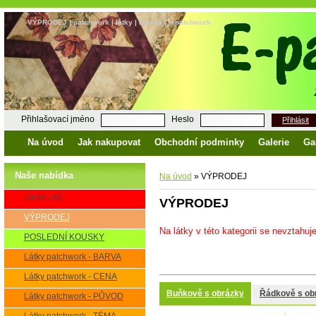
VÝPRODEJ | patchwork | látky | bavlna | e-patchwork
Přihlašovací jméno
Heslo
Přihlásit
Na úvod
Jak nakupovat
Obchodní podminky
Galerie
Ga
Naše nabídka
Na úvod
»
VÝPRODEJ
ZA 80,- Kč
VÝPRODEJ
VÝPRODEJ
Na látky v této kategorii se nevztahuje
POSLEDNÍ KOUSKY
Látky patchwork - BARVA
Látky patchwork - CENA
Buňkově s obrázky
Řádkově s ob
Látky patchwork - PŮVOD