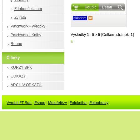
Větvičky
Koupit
Detail
Zdobené zlatem
Zvířata
skladem
m
Patchwork - Výrobky
Výsledky
1
-
5
z
5
[Celkem stránek:
1
]
Patchwork - Knihy
«
Rouno
Články
KURZY BPK
ODKAZY
ARCHIV ODKAZŮ
Vyrobil FT Sun
Eshop
|
Motořetězy
|
Fotokniha
|
Fotoobrazy