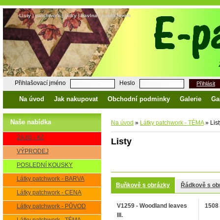
Listy | patchwork | látky | bavlna | e-patchwork
Přihlašovací jméno
Heslo
Přihlásit
Na úvod
Jak nakupovat
Obchodní podminky
Galerie
Ga
Naše nabídka
Na úvod
»
Látky patchwork - TÉMA
»
List
ZA 80,- Kč
Listy
VÝPRODEJ
POSLEDNÍ KOUSKY
Látky patchwork - BARVA
Buňkově s obrázky
Řádkově s ob
Látky patchwork - CENA
V1259 - Woodland leaves
1508 
Látky patchwork - PŮVOD
III.