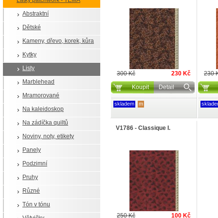
Látky patchwork - TÉMA
Abstraktní
Dětské
Kameny, dřevo, korek, kůra
Kytky
Listy
300 Kč
230 Kč
230 
Marblehead
Koupit
Detail
Mramorované
skladem
m
sklad
Na kaleidoskop
Na zádíčka quiltů
V1786 - Classique I.
Noviny, noty, etikety
Panely
Podzimní
Pruhy
Různé
Tón v tónu
250 Kč
100 Kč