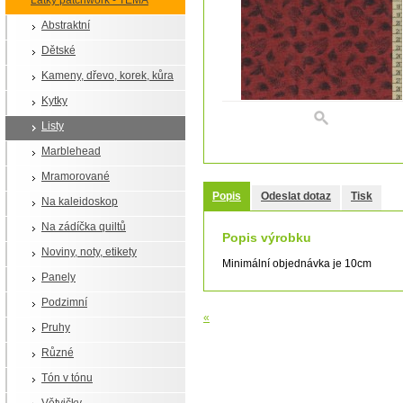
Látky patchwork - TÉMA
Abstraktní
Dětské
Kameny, dřevo, korek, kůra
Kytky
Listy
Marblehead
Mramorované
Popis
Odeslat dotaz
Tisk
Na kaleidoskop
Na zádíčka quiltů
Popis výrobku
Noviny, noty, etikety
Minimální objednávka je 10cm
Panely
Podzimní
«
Pruhy
Různé
Tón v tónu