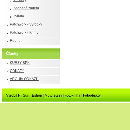
Větvičky
Zdobené zlatem
Zvířata
Patchwork - Výrobky
Patchwork - Knihy
Rouno
Články
KURZY BPK
ODKAZY
ARCHIV ODKAZŮ
Vyrobil FT Sun
Eshop
|
Motořetězy
|
Fotokniha
|
Fotoobrazy