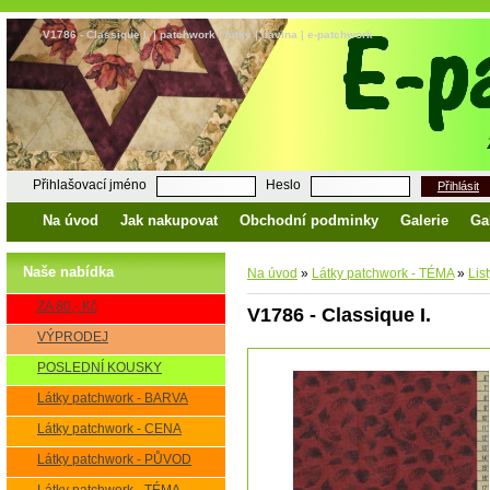
V1786 - Classique I. | patchwork | látky | bavlna | e-patchwork
Přihlašovací jméno
Heslo
Přihlásit
Na úvod
Jak nakupovat
Obchodní podminky
Galerie
Ga
Naše nabídka
Na úvod
»
Látky patchwork - TÉMA
»
List
ZA 80,- Kč
V1786 - Classique I.
VÝPRODEJ
POSLEDNÍ KOUSKY
Látky patchwork - BARVA
Látky patchwork - CENA
Látky patchwork - PŮVOD