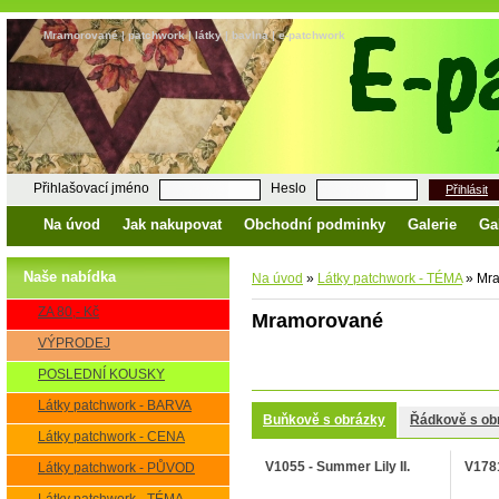
Mramorované | patchwork | látky | bavlna | e-patchwork
Přihlašovací jméno
Heslo
Přihlásit
Na úvod
Jak nakupovat
Obchodní podminky
Galerie
Ga
Naše nabídka
Na úvod
»
Látky patchwork - TÉMA
»
Mra
ZA 80,- Kč
Mramorované
VÝPRODEJ
POSLEDNÍ KOUSKY
Látky patchwork - BARVA
Buňkově s obrázky
Řádkově s ob
Látky patchwork - CENA
V1055 - Summer Lily II.
V1781
Látky patchwork - PŮVOD