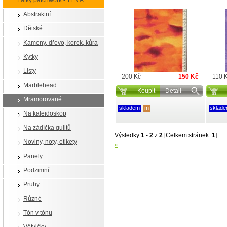
Látky patchwork - TÉMA
Abstraktní
Dětské
Kameny, dřevo, korek, kůra
Kytky
Listy
200 Kč
150 Kč
110 
Marblehead
Koupit
Detail
Mramorované
skladem
m
sklad
Na kaleidoskop
Na zádíčka quiltů
Výsledky
1
-
2
z
2
[Celkem stránek:
1
]
Noviny, noty, etikety
«
Panely
Podzimní
Pruhy
Různé
Tón v tónu