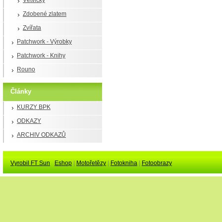
Větvičky
Zdobené zlatem
Zvířata
Patchwork - Výrobky
Patchwork - Knihy
Rouno
Články
KURZY BPK
ODKAZY
ARCHIV ODKAZŮ
Vyrobil FT Sun
Eshop
|
Motořetězy
|
Fotokniha
|
Fotoobrazy