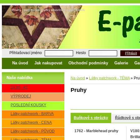
Pruhy | patchwork | látky | bavlna | e-patchwork
Přihlašovací jméno
Heslo
Přihlásit
Na úvod
Jak nakupovat
Obchodní podminky
Galerie
Ga
Naše nabídka
Na úvod
»
Látky patchwork - TÉMA
»
Pru
ZA 80,- Kč
Pruhy
VÝPRODEJ
POSLEDNÍ KOUSKY
Látky patchwork - BARVA
Buňkově s obrázky
Řádkově s ob
Látky patchwork - CENA
1762 - Marblehead pruhy
V1801
Látky patchwork - PŮVOD
Brilli