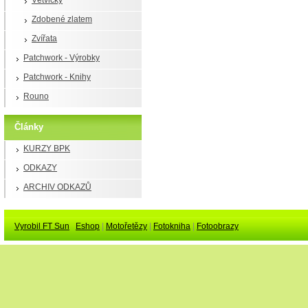
Větvičky
Zdobené zlatem
Zvířata
Patchwork - Výrobky
Patchwork - Knihy
Rouno
Články
KURZY BPK
ODKAZY
ARCHIV ODKAZŮ
Vyrobil FT Sun
Eshop
|
Motořetězy
|
Fotokniha
|
Fotoobrazy