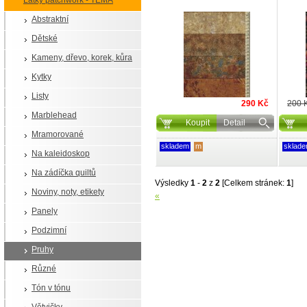
Látky patchwork - TÉMA
Abstraktní
Dětské
Kameny, dřevo, korek, kůra
Kytky
Listy
290 Kč
200 
Marblehead
Koupit
Detail
Mramorované
skladem
m
sklad
Na kaleidoskop
Na zádíčka quiltů
Výsledky
1
-
2
z
2
[Celkem stránek:
1
]
Noviny, noty, etikety
«
Panely
Podzimní
Pruhy
Různé
Tón v tónu