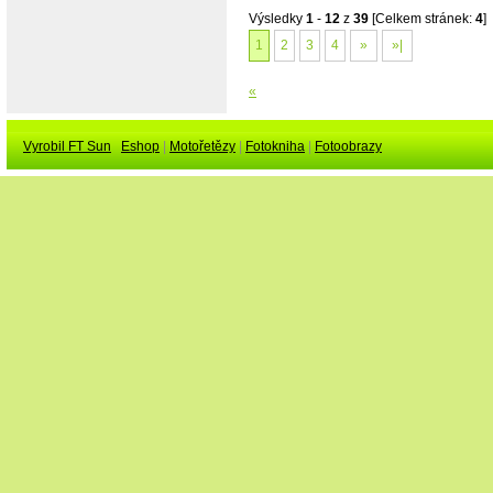
Výsledky
1
-
12
z
39
[Celkem stránek:
4
]
1
2
3
4
»
»|
«
Vyrobil FT Sun
Eshop
|
Motořetězy
|
Fotokniha
|
Fotoobrazy