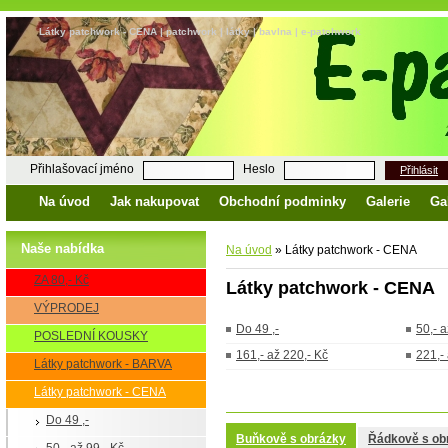
Látky patchwork - CENA | patchwork | látky | bavlna | e-patchwork
Přihlašovací jméno
Heslo
Přihlásit
Na úvod
Jak nakupovat
Obchodní podminky
Galerie
Ga
Naše nabídka
Na úvod
»
Látky patchwork - CENA
ZA 80,- Kč
Látky patchwork - CENA
VÝPRODEJ
Do 49 ,-
50,- a
POSLEDNÍ KOUSKY
161,- až 220,- Kč
221,-
Látky patchwork - BARVA
Látky patchwork - CENA
Do 49 ,-
Buňkově s obrázky
Řádkově s ob