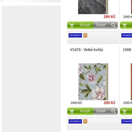
290 Kč
240 
Koupit
Detail
skladem
m
sklad
V1470 - Velké květy
1508 
240 Kč
200 Kč
230 
Koupit
Detail
skladem
m
sklad