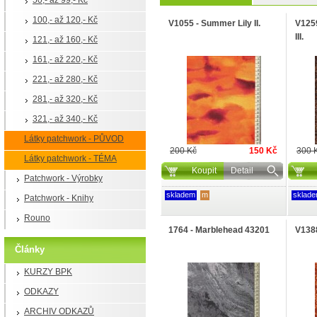
50,- až 99,- Kč
100,- až 120,- Kč
V1055 - Summer Lily II.
V125
III.
121,- až 160,- Kč
161,- až 220,- Kč
221,- až 280,- Kč
281,- až 320,- Kč
321,- až 340,- Kč
Látky patchwork - PŮVOD
200 Kč
150 Kč
300 
Látky patchwork - TÉMA
Koupit
Detail
Patchwork - Výrobky
skladem
m
sklad
Patchwork - Knihy
Rouno
1764 - Marblehead 43201
V1388
Články
KURZY BPK
ODKAZY
ARCHIV ODKAZŮ