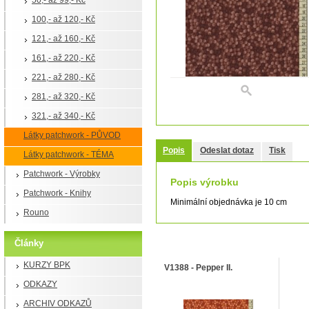
50,- až 99,- Kč
100,- až 120,- Kč
121,- až 160,- Kč
161,- až 220,- Kč
221,- až 280,- Kč
281,- až 320,- Kč
321,- až 340,- Kč
Látky patchwork - PŮVOD
Popis
Odeslat dotaz
Tisk
Látky patchwork - TÉMA
Patchwork - Výrobky
Popis výrobku
Patchwork - Knihy
Minimální objednávka je 10 cm
Rouno
Články
S tímto výrobkem si ostatní tak
KURZY BPK
V1388 - Pepper II.
ODKAZY
ARCHIV ODKAZŮ