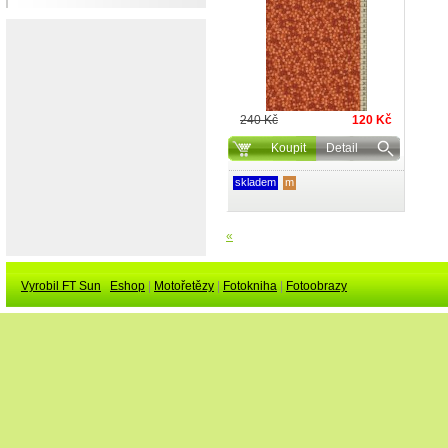
240 Kč
120 Kč
Koupit
Detail
skladem
m
«
Vyrobil FT Sun
Eshop
|
Motořetězy
|
Fotokniha
|
Fotoobrazy