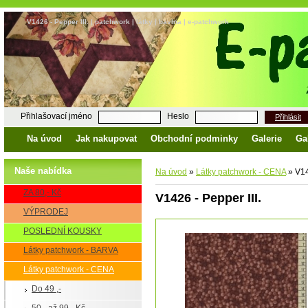
V1426 - Pepper III. | patchwork | látky | bavlna | e-patchwork
Přihlašovací jméno
Heslo
Přihlásit
Na úvod
Jak nakupovat
Obchodní podminky
Galerie
Ga
Naše nabídka
Na úvod
»
Látky patchwork - CENA
»
V142
ZA 80,- Kč
V1426 - Pepper III.
VÝPRODEJ
POSLEDNÍ KOUSKY
Látky patchwork - BARVA
Látky patchwork - CENA
Do 49 ,-