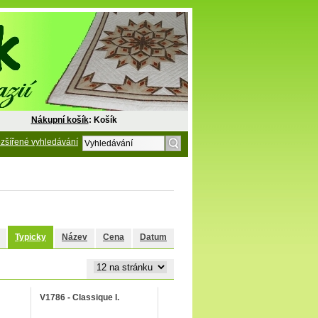
Nákupní košík
: Košík
zšířené vyhledávání
Typicky
Název
Cena
Datum
V1786 - Classique I.