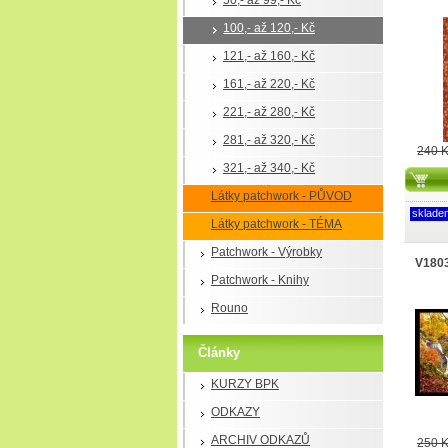
50,- až 99,- Kč
100,- až 120,- Kč
121,- až 160,- Kč
161,- až 220,- Kč
221,- až 280,- Kč
281,- až 320,- Kč
240 
321,- až 340,- Kč
Látky patchwork - PŮVOD
sklade
Látky patchwork - TÉMA
Patchwork - Výrobky
V1803
Patchwork - Knihy
Rouno
Články
KURZY BPK
ODKAZY
ARCHIV ODKAZŮ
250 