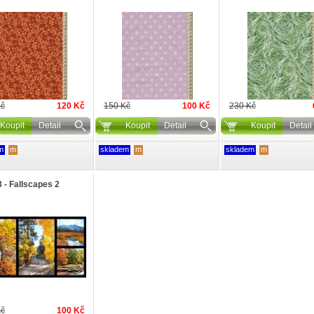
Kč
120 Kč
150 Kč
100 Kč
230 Kč
Koupit
Detail
Koupit
Detail
Koupit
Detail
m
m
skladem
m
skladem
m
 - Fallscapes 2
Kč
100 Kč