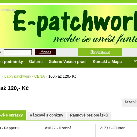
 e-patchwork
o
Registrace
Přihlásit
Ro
ní podminky
Galerie
Galerie Vašich prací
Kontakt a Mapa
d
»
Látky patchwork - CENA
»
100,- až 120,- Kč
 až 120,- Kč
řazení:
vě s obrázky
Řádkově s obrázky
Řádkově bez obrázků
- Pepper II.
V1622 - Drobné
V1733 - Flutter