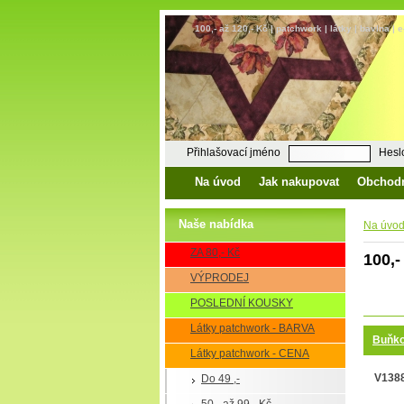
100,- až 120,- Kč | patchwork | látky | bavlna |
Přihlašovací jméno
Hesl
Na úvod
Jak nakupovat
Obchod
Naše nabídka
Na úvo
ZA 80,- Kč
100,-
VÝPRODEJ
POSLEDNÍ KOUSKY
Látky patchwork - BARVA
Buňko
Látky patchwork - CENA
V1388 
Do 49 ,-