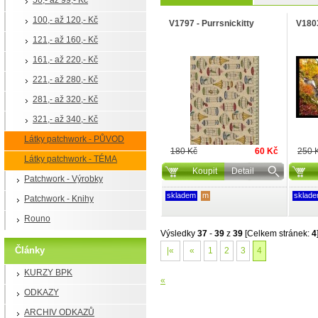
50,- až 99,- Kč
100,- až 120,- Kč
V1797 - Purrsnickitty
V1803
121,- až 160,- Kč
161,- až 220,- Kč
221,- až 280,- Kč
281,- až 320,- Kč
321,- až 340,- Kč
Látky patchwork - PŮVOD
180 Kč
60 Kč
250 
Látky patchwork - TÉMA
Koupit
Detail
Patchwork - Výrobky
skladem
m
sklad
Patchwork - Knihy
Rouno
Výsledky
37
-
39
z
39
[Celkem stránek:
4
Články
|«
«
1
2
3
4
KURZY BPK
«
ODKAZY
ARCHIV ODKAZŮ