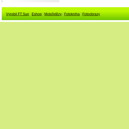
Vyrobil FT Sun
Eshop
|
Motořetězy
|
Fotokniha
|
Fotoobrazy