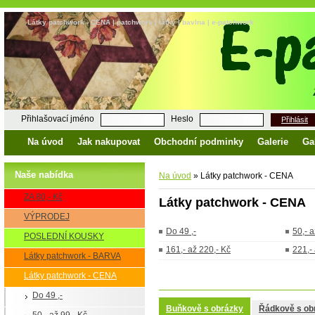
Látky patchwork - CENA | patchwork | látky | bavlna | e-patchwork
Přihlašovací jméno
Heslo
Přihlásit
Na úvod
Jak nakupovat
Obchodní podminky
Galerie
Ga
Naše nabídka
Na úvod
»
Látky patchwork - CENA
ZA 80,- Kč
Látky patchwork - CENA
VÝPRODEJ
Do 49 ,-
50,- a
POSLEDNÍ KOUSKY
161,- až 220,- Kč
221,-
Látky patchwork - BARVA
Látky patchwork - CENA
Do 49 ,-
Buňkově s obrázky
Řádkově s ob