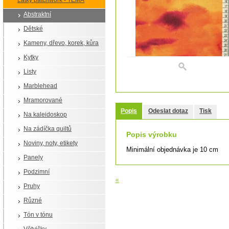
Látky patchwork - TÉMA
Abstraktní
Dětské
Kameny, dřevo, korek, kůra
Kytky
Listy
Marblehead
Mramorované
Popis
Odeslat dotaz
Tisk
Na kaleidoskop
Na zádíčka quiltů
Popis výrobku
Noviny, noty, etikety
Minimální objednávka je 10 cm
Panely
Podzimní
«
Pruhy
Různé
Tón v tónu