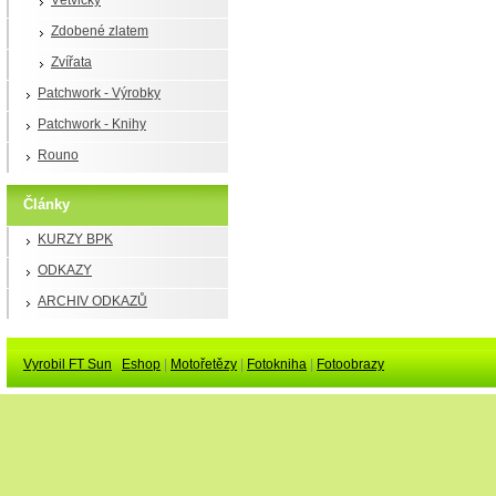
Větvičky
Zdobené zlatem
Zvířata
Patchwork - Výrobky
Patchwork - Knihy
Rouno
Články
KURZY BPK
ODKAZY
ARCHIV ODKAZŮ
Vyrobil FT Sun
Eshop
|
Motořetězy
|
Fotokniha
|
Fotoobrazy