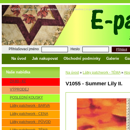
V1055 - Summer Lily II. | patchwork | látky | bavlna | e-patchwork
Přihlašovací jméno
Heslo
Přihlásit
Na úvod
Jak nakupovat
Obchodní podminky
Galerie
Ga
Naše nabídka
Na úvod
»
Látky patchwork - TÉMA
»
Abs
ZA 80,- Kč
V1055 - Summer Lily II.
VÝPRODEJ
POSLEDNÍ KOUSKY
Látky patchwork - BARVA
Látky patchwork - CENA
Látky patchwork - PŮVOD