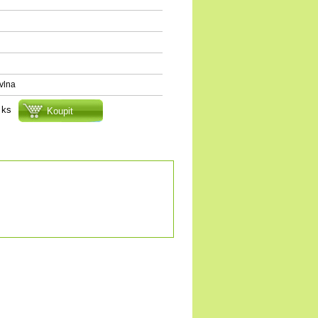
vlna
ks