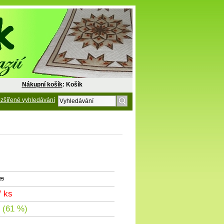
Nákupní košík
: Košík
zšířené vyhledávání
ks
/ ks
 (61 %)