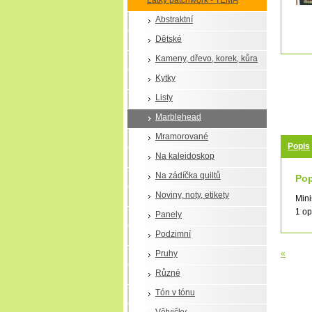
Látky patchwork - TÉMA
Abstraktní
Dětské
Kameny, dřevo, korek, kůra
Kytky
Listy
Marblehead
Mramorované
Popis
Na kaleidoskop
Na zádíčka quiltů
Pop
Noviny, noty, etikety
Mini
1 o
Panely
Podzimní
Pruhy
«
Různé
Tón v tónu