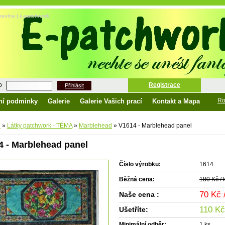
 bavlna | e-patchwork
o
Registrace
Přihlásit
Ro
ní podminky
Galerie
Galerie Vašich prací
Kontakt a Mapa
d
»
Látky patchwork - TÉMA
»
Marblehead
»
V1614 - Marblehead panel
4 - Marblehead panel
Číslo výrobku:
1614
Běžná cena:
180 Kč / 
70 Kč
Naše cena :
110 Kč
Ušetříte:
Minimální odběr:
1 ks