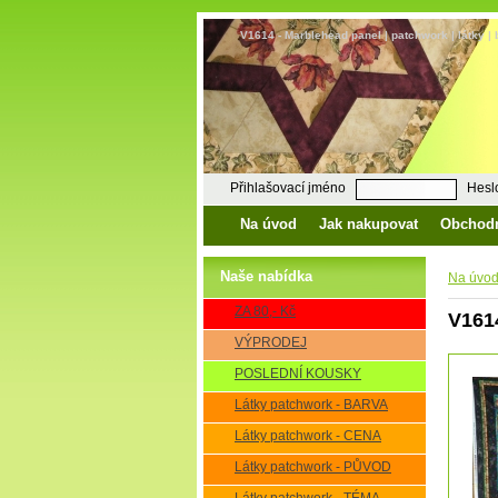
V1614 - Marblehead panel | patchwork | látky |
Přihlašovací jméno
Hesl
Na úvod
Jak nakupovat
Obchod
Naše nabídka
Na úvo
ZA 80,- Kč
V161
VÝPRODEJ
POSLEDNÍ KOUSKY
Látky patchwork - BARVA
Látky patchwork - CENA
Látky patchwork - PŮVOD