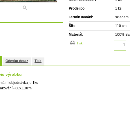
Prodej po:
1 ks
Termín dodání:
skladem
Šíře:
110 cm
Materiál:
100% Ba
tisk
Odeslat dotaz
Tisk
is výrobku
mální objednávka je 1ks
pakování - 60x110cm