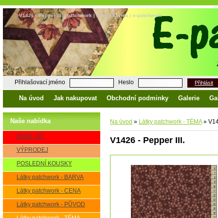
V1426 - Pepper III. | patchwork | látky | bavlna | e-patchwork
Přihlašovací jméno
Heslo
Přihlásit
Na úvod
Jak nakupovat
Obchodní podminky
Galerie
Ga
Naše nabídka
Na úvod
»
Látky patchwork - TÉMA
»
V142
ZA 80,- Kč
V1426 - Pepper III.
VÝPRODEJ
POSLEDNÍ KOUSKY
Látky patchwork - BARVA
Látky patchwork - CENA
Látky patchwork - PŮVOD