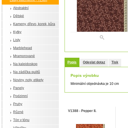
Látky patchwork - TÉMA
Abstraktní
Dětské
Kameny, dřevo, korek, kůra
Kytky
Listy
Marblehead
Mramorované
Popis
Odeslat dotaz
Tisk
Na kaleidoskop
Na zádíčka quiltů
Popis výrobku
Noviny, noty, etikety
Minimální objednávka je 10 cm
Panely
Podzimní
S tímto výrobkem si ostatní tak
Pruhy
V1388 - Pepper II.
Různé
Tón v tónu