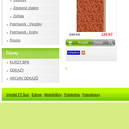
Větvičky
Zdobené zlatem
Zvířata
Patchwork - Výrobky
Patchwork - Knihy
240 Kč
120 Kč
Rouno
Koupit
Detail
skladem
m
Články
KURZY BPK
«
ODKAZY
ARCHIV ODKAZŮ
Vyrobil FT Sun
Eshop
|
Motořetězy
|
Fotokniha
|
Fotoobrazy