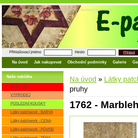
1762 - Marblehead pruhy | patchwork | látky | bavlna | e-patchwork
Přihlašovací jméno
Heslo
Přihlásit
Na úvod
Jak nakupovat
Obchodní podminky
Galerie
Ga
Naše nabídka
Na úvod
»
Látky pat
ZA 80,- Kč
pruhy
VÝPRODEJ
1762 - Marble
POSLEDNÍ KOUSKY
Látky patchwork - BARVA
Látky patchwork - CENA
Látky patchwork - PŮVOD