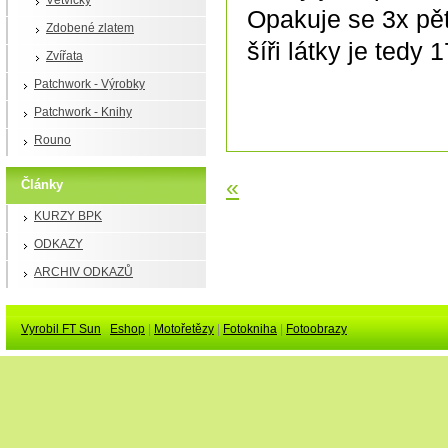
Větvičky
Opakuje se 3x pět
Zdobené zlatem
šíři látky je tedy 
Zvířata
Patchwork - Výrobky
Patchwork - Knihy
Rouno
«
Články
KURZY BPK
ODKAZY
ARCHIV ODKAZŮ
Vyrobil FT Sun
Eshop
|
Motořetězy
|
Fotokniha
|
Fotoobrazy