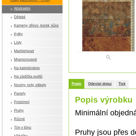
Látky patchwork - TÉMA
Abstraktní
Dětské
Kameny, dřevo, korek, kůra
Kytky
Listy
Marblehead
Mramorované
Na kaleidoskop
Na zádíčka quiltů
Popis
Odeslat dotaz
Tisk
Noviny, noty, etikety
Panely
Popis výrobku
Podzimní
Pruhy
Minimální objedn
Různé
Tón v tónu
Pruhy jsou přes dé