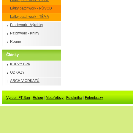
Látky patchwork - CENA
Látky patchwork - PŮVOD
Látky patchwork - TÉMA
Patchwork - Výrobky
Patchwork - Knihy
Rouno
Články
KURZY BPK
ODKAZY
ARCHIV ODKAZŮ
Vyrobil FT Sun
Eshop
|
Motořetězy
|
Fotokniha
|
Fotoobrazy