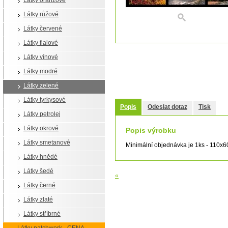
Látky oranžové
Látky růžové
Látky červené
Látky fialové
Látky vínové
Látky modré
Látky zelené
Látky tyrkysové
Popis
Odeslat dotaz
Tisk
Látky petrolej
Látky okrové
Popis výrobku
Látky smetanové
Minimální objednávka je 1ks - 110x
Látky hnědé
Látky šedé
«
Látky černé
Látky zlaté
Látky stříbrné