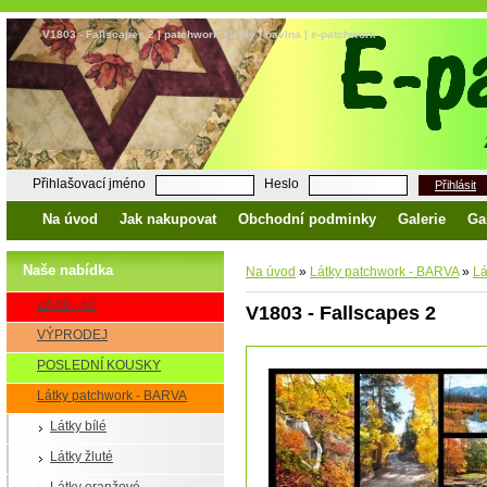
V1803 - Fallscapes 2 | patchwork | látky | bavlna | e-patchwork
Přihlašovací jméno
Heslo
Přihlásit
Na úvod
Jak nakupovat
Obchodní podminky
Galerie
Ga
Naše nabídka
Na úvod
»
Látky patchwork - BARVA
»
Lá
ZA 80,- Kč
V1803 - Fallscapes 2
VÝPRODEJ
POSLEDNÍ KOUSKY
Látky patchwork - BARVA
Látky bílé
Látky žluté