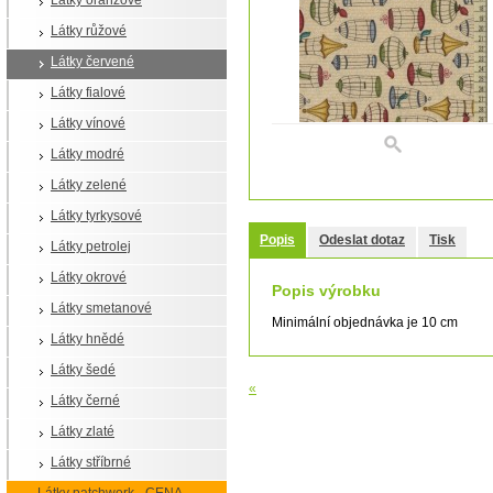
Látky oranžové
Látky růžové
Látky červené
Látky fialové
Látky vínové
Látky modré
Látky zelené
Látky tyrkysové
Popis
Odeslat dotaz
Tisk
Látky petrolej
Látky okrové
Popis výrobku
Látky smetanové
Minimální objednávka je 10 cm
Látky hnědé
Látky šedé
«
Látky černé
Látky zlaté
Látky stříbrné