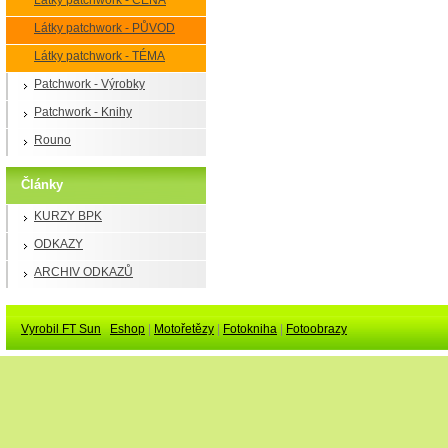
Látky patchwork - CENA
Látky patchwork - PŮVOD
Látky patchwork - TÉMA
Patchwork - Výrobky
Patchwork - Knihy
Rouno
Články
KURZY BPK
ODKAZY
ARCHIV ODKAZŮ
Vyrobil FT Sun
Eshop
|
Motořetězy
|
Fotokniha
|
Fotoobrazy