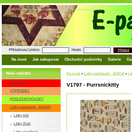
V1797 - Purrsnickitty | patchwork | látky | bavlna | e-patchwork
Přihlašovací jméno
Heslo
Přihlásit
Na úvod
Jak nakupovat
Obchodní podminky
Galerie
Ga
Naše nabídka
Na úvod
»
Látky patchwork - BARVA
»
Lá
ZA 80,- Kč
V1797 - Purrsnickitty
VÝPRODEJ
POSLEDNÍ KOUSKY
Látky patchwork - BARVA
Látky bílé
Látky žluté