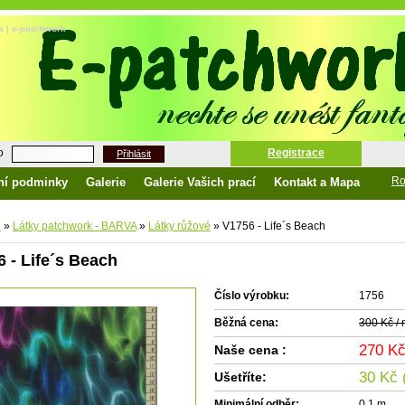
na | e-patchwork
o
Registrace
Přihlásit
Ro
ní podminky
Galerie
Galerie Vašich prací
Kontakt a Mapa
d
»
Látky patchwork - BARVA
»
Látky růžové
»
V1756 - Life´s Beach
 - Life´s Beach
Číslo výrobku:
1756
Běžná cena:
300 Kč /
270 K
Naše cena :
30 Kč 
Ušetříte:
Minimální odběr:
0.1 m