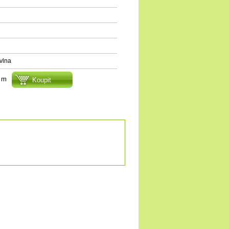
vlna
m