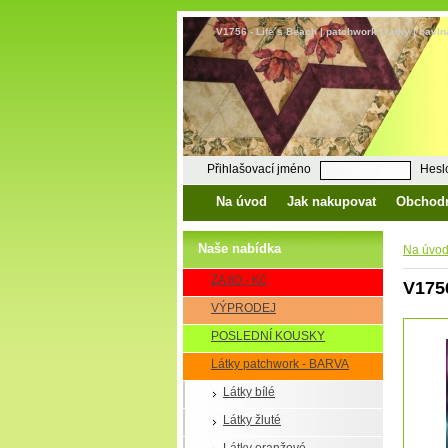
V1756 - Life´s Beach | patchwork | látky | bavl
Přihlašovací jméno
Hesl
Na úvod
Jak nakupovat
Obchod
Naše nabídka
Na úvo
ZA 80,- Kč
V1756
VÝPRODEJ
POSLEDNÍ KOUSKY
Látky patchwork - BARVA
Látky bílé
Látky žluté