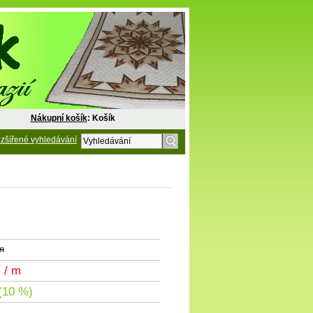
Nákupní košík
: Košík
zšířené vyhledávání
 m
č
/ m
(10 %)