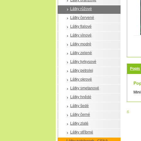
Látky oranžové
Látky růžové
Látky červené
Látky fialové
Látky vínové
Látky modré
Látky zelené
Látky tyrkysové
Popis
Látky petrolej
Látky okrové
Pop
Látky smetanové
Mini
Látky hnědé
Látky šedé
«
Látky černé
Látky zlaté
Látky stříbrné