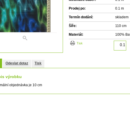
Prodej po:
0.1 m
Termín dodání:
skladem
Šíře:
110 cm
Materiál:
100% Ba
tisk
Odeslat dotaz
Tisk
is výrobku
mální objednávka je 10 cm