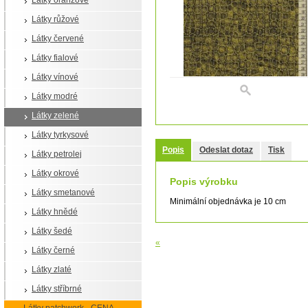
Látky oranžové
Látky růžové
Látky červené
Látky fialové
Látky vínové
Látky modré
Látky zelené
Látky tyrkysové
Popis
Odeslat dotaz
Tisk
Látky petrolej
Látky okrové
Popis výrobku
Látky smetanové
Minimální objednávka je 10 cm
Látky hnědé
Látky šedé
«
Látky černé
Látky zlaté
Látky stříbrné