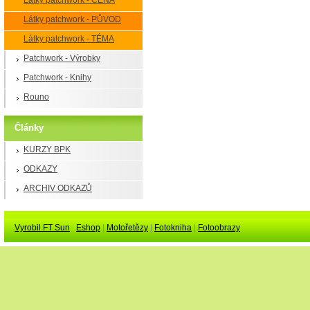
Látky patchwork - CENA
Látky patchwork - PŮVOD
Látky patchwork - TÉMA
Patchwork - Výrobky
Patchwork - Knihy
Rouno
Články
KURZY BPK
ODKAZY
ARCHIV ODKAZŮ
Vyrobil FT Sun
Eshop
|
Motořetězy
|
Fotokniha
|
Fotoobrazy