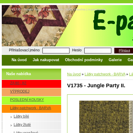
V1735 - Jungle Party II. | patchwork | látky | bavlna | e-patchwork
Přihlašovací jméno
Heslo
Přihlásit
Na úvod
Jak nakupovat
Obchodní podminky
Galerie
Ga
Naše nabídka
Na úvod
»
Látky patchwork - BARVA
»
Lá
ZA 80,- Kč
V1735 - Jungle Party II.
VÝPRODEJ
POSLEDNÍ KOUSKY
Látky patchwork - BARVA
Látky bílé
Látky žluté