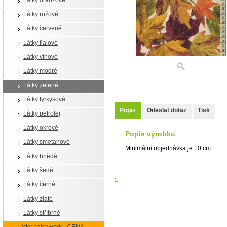
Látky oranžové
Látky růžové
Látky červené
Látky fialové
Látky vínové
Látky modré
Látky zelené
Látky tyrkysové
Popis
Odeslat dotaz
Tisk
Látky petrolej
Látky okrové
Popis výrobku
Látky smetanové
Minimální objednávka je 10 cm
Látky hnědé
Látky šedé
«
Látky černé
Látky zlaté
Látky stříbrné