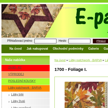
1700 - Foliage I. | patchwork | látky | bavlna | e-patchwork
Přihlašovací jméno
Heslo
Přihlásit
Na úvod
Jak nakupovat
Obchodní podminky
Galerie
Ga
Naše nabídka
Na úvod
»
Látky patchwork - BARVA
»
Lá
ZA 80,- Kč
1700 - Foliage I.
VÝPRODEJ
POSLEDNÍ KOUSKY
Látky patchwork - BARVA
Látky bílé
Látky žluté