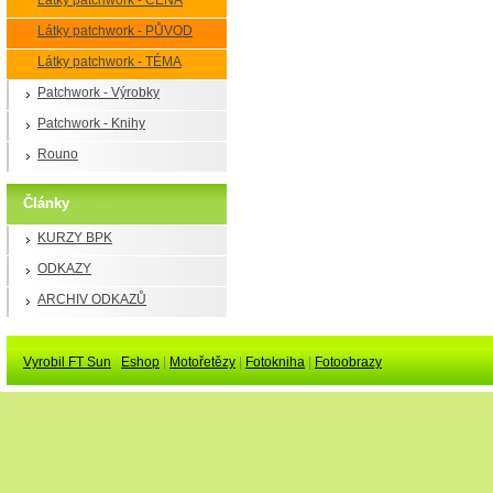
Látky patchwork - CENA
Látky patchwork - PŮVOD
Látky patchwork - TÉMA
Patchwork - Výrobky
Patchwork - Knihy
Rouno
Články
KURZY BPK
ODKAZY
ARCHIV ODKAZŮ
Vyrobil FT Sun
Eshop
|
Motořetězy
|
Fotokniha
|
Fotoobrazy