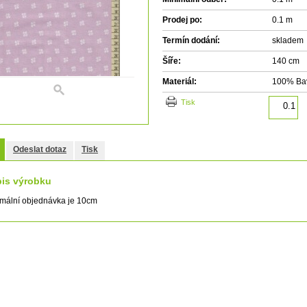
Prodej po:
0.1 m
Termín dodání:
skladem
Šíře:
140 cm
Materiál:
100% Ba
tisk
Odeslat dotaz
Tisk
is výrobku
mální objednávka je 10cm