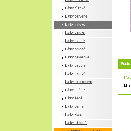
Látky oranžové
Látky růžové
Látky červené
Látky fialové
Látky vínové
Látky modré
Látky zelené
Látky tyrkysové
Popis
Látky petrolej
Látky okrové
Pop
Látky smetanové
Mini
Látky hnědé
Látky šedé
«
Látky černé
Látky zlaté
Látky stříbrné