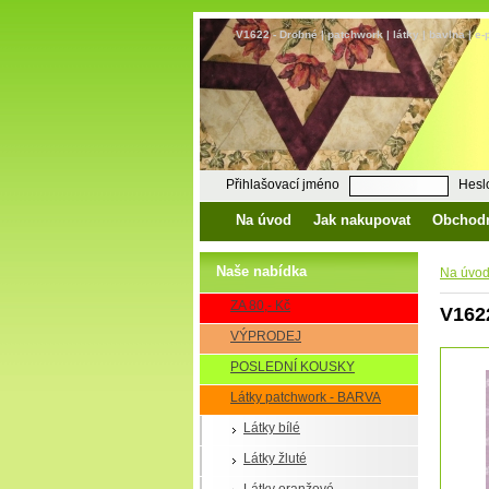
V1622 - Drobné | patchwork | látky | bavlna | e
Přihlašovací jméno
Hesl
Na úvod
Jak nakupovat
Obchod
Naše nabídka
Na úvo
ZA 80,- Kč
V162
VÝPRODEJ
POSLEDNÍ KOUSKY
Látky patchwork - BARVA
Látky bílé
Látky žluté