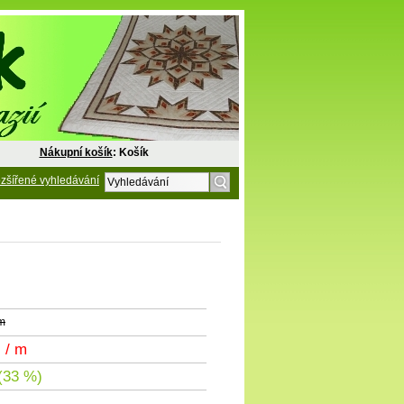
Nákupní košík
: Košík
zšířené vyhledávání
 m
č
/ m
(33 %)