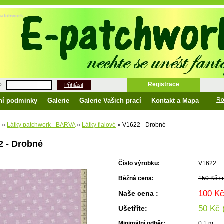
-patchwork
o
Registrace
Přihlásit
Ro
ní podminky
Galerie
Galerie Vašich prací
Kontakt a Mapa
d
»
Látky patchwork - BARVA
»
Látky fialové
»
V1622 - Drobné
2 - Drobné
Číslo výrobku:
V1622
Běžná cena:
150 Kč /
100 K
Naše cena :
50 Kč 
Ušetříte:
Minimální odběr:
0.1 m