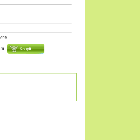
vlna
m