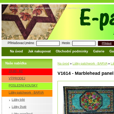
V1614 - Marblehead panel | patchwork | látky | bavlna | e-patchwork
Přihlašovací jméno
Heslo
Přihlásit
Na úvod
Jak nakupovat
Obchodní podminky
Galerie
Ga
Naše nabídka
Na úvod
»
Látky patchwork - BARVA
»
Lá
ZA 80,- Kč
V1614 - Marblehead panel
VÝPRODEJ
POSLEDNÍ KOUSKY
Látky patchwork - BARVA
Látky bílé
Látky žluté