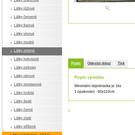
Látky oranžové
Látky růžové
Látky červené
Látky fialové
Látky vínové
Látky modré
Látky zelené
Látky tyrkysové
Popis
Odeslat dotaz
Tisk
Látky petrolej
Látky okrové
Popis výrobku
Látky smetanové
Minimální objednávka je 1ks
1 opakování - 60x110cm
Látky hnědé
Látky šedé
Látky černé
«
Látky zlaté
Látky stříbrné