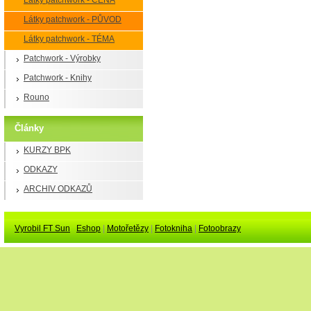
Látky patchwork - CENA
Látky patchwork - PŮVOD
Látky patchwork - TÉMA
Patchwork - Výrobky
Patchwork - Knihy
Rouno
Články
KURZY BPK
ODKAZY
ARCHIV ODKAZŮ
Vyrobil FT Sun
Eshop
|
Motořetězy
|
Fotokniha
|
Fotoobrazy