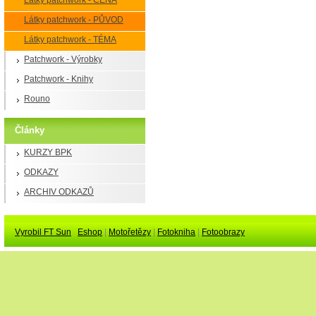
Látky patchwork - CENA
Látky patchwork - PŮVOD
Látky patchwork - TÉMA
Patchwork - Výrobky
Patchwork - Knihy
Rouno
Články
KURZY BPK
ODKAZY
ARCHIV ODKAZŮ
Vyrobil FT Sun
Eshop
|
Motořetězy
|
Fotokniha
|
Fotoobrazy