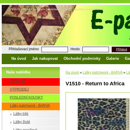
V1510 - Return to Africa | patchwork | látky | bavlna | e-patchwork
Přihlašovací jméno
Heslo
Přihlásit
Na úvod
Jak nakupovat
Obchodní podminky
Galerie
Ga
Naše nabídka
Na úvod
»
Látky patchwork - BARVA
»
Lá
ZA 80,- Kč
V1510 - Return to Africa
VÝPRODEJ
POSLEDNÍ KOUSKY
Látky patchwork - BARVA
Látky bílé
Látky žluté