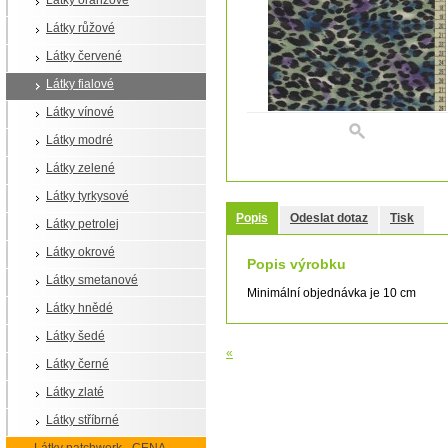
Látky oranžové
Látky růžové
Látky červené
Látky fialové
Látky vínové
Látky modré
Látky zelené
Látky tyrkysové
Popis
Odeslat dotaz
Tisk
Látky petrolej
Látky okrové
Popis výrobku
Látky smetanové
Minimální objednávka je 10 cm
Látky hnědé
Látky šedé
«
Látky černé
Látky zlaté
Látky stříbrné