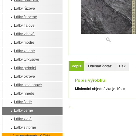
Látky oranžové
Látky růžové
Látky červené
Látky fialové
Látky vínové
Látky modré
Látky zelené
Látky tyrkysové
Popis
Odeslat dotaz
Tisk
Látky petrolej
Látky okrové
Popis výrobku
Látky smetanové
Minimální objednávka je 10 cm
Látky hnědé
Látky šedé
«
Látky černé
Látky zlaté
Látky stříbrné