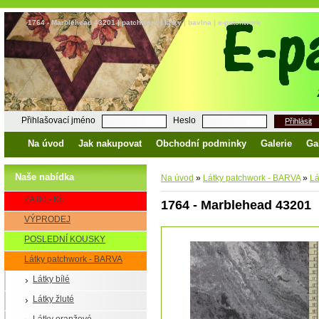
1764 - Marblehead 43201 | patchwork | látky | bavlna | e-patchwork
Přihlašovací jméno
Heslo
Přihlásit
Na úvod
Jak nakupovat
Obchodní podminky
Galerie
Ga
Naše nabídka
Na úvod
»
Látky patchwork - BARVA
»
Lá
ZA 80,- Kč
1764 - Marblehead 43201
VÝPRODEJ
POSLEDNÍ KOUSKY
Látky patchwork - BARVA
Látky bílé
Látky žluté