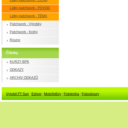
Látky patchwork - CENA
Látky patchwork - PŮVOD
Látky patchwork - TÉMA
Patchwork - Výrobky
Patchwork - Knihy
Rouno
Články
KURZY BPK
ODKAZY
ARCHIV ODKAZŮ
Vyrobil FT Sun
Eshop
|
Motořetězy
|
Fotokniha
|
Fotoobrazy