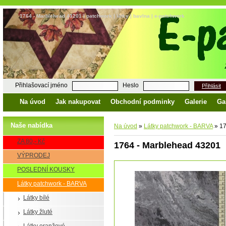
1764 - Marblehead 43201 | patchwork | látky | bavlna | e-patchwork
Přihlašovací jméno
Heslo
Přihlásit
Na úvod
Jak nakupovat
Obchodní podminky
Galerie
Ga
Naše nabídka
Na úvod
»
Látky patchwork - BARVA
»
17
ZA 80,- Kč
1764 - Marblehead 43201
VÝPRODEJ
POSLEDNÍ KOUSKY
Látky patchwork - BARVA
Látky bílé
Látky žluté