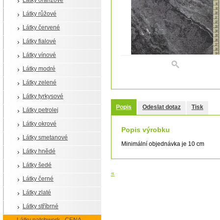
Látky oranžové
Látky růžové
Látky červené
Látky fialové
Látky vínové
Látky modré
Látky zelené
Látky tyrkysové
Popis
Odeslat dotaz
Tisk
Látky petrolej
Látky okrové
Popis výrobku
Látky smetanové
Minimální objednávka je 10 cm
Látky hnědé
Látky šedé
«
Látky černé
Látky zlaté
Látky stříbrné