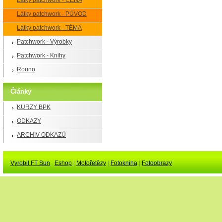
Látky patchwork - CENA
Látky patchwork - PŮVOD
Látky patchwork - TÉMA
Patchwork - Výrobky
Patchwork - Knihy
Rouno
Články
KURZY BPK
ODKAZY
ARCHIV ODKAZŮ
Vyrobil FT Sun
Eshop
|
Motořetězy
|
Fotokniha
|
Fotoobrazy