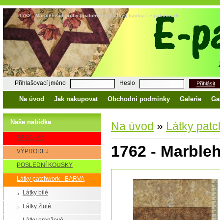
1762 - Marblehead pruhy | patchwork | látky | bavlna | e-patchwork
Přihlašovací jméno
Heslo
Přihlásit
Na úvod
Jak nakupovat
Obchodní podminky
Galerie
Ga
Naše nabídka
Na úvod
»
Látky pat
ZA 80,- Kč
1762 - Marble
VÝPRODEJ
POSLEDNÍ KOUSKY
Látky patchwork - BARVA
Látky bílé
Látky žluté