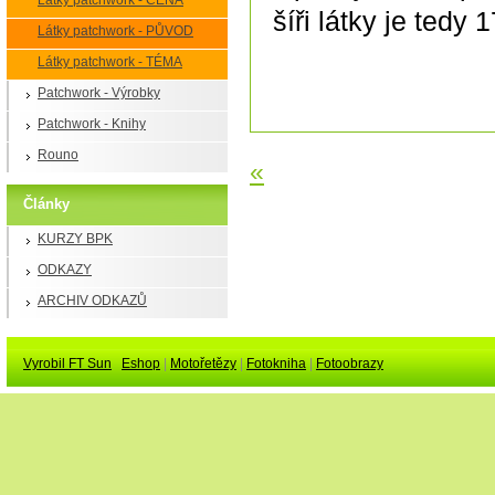
Látky patchwork - CENA
šíři látky je tedy 
Látky patchwork - PŮVOD
Látky patchwork - TÉMA
Patchwork - Výrobky
Patchwork - Knihy
Rouno
«
Články
KURZY BPK
ODKAZY
ARCHIV ODKAZŮ
Vyrobil FT Sun
Eshop
|
Motořetězy
|
Fotokniha
|
Fotoobrazy