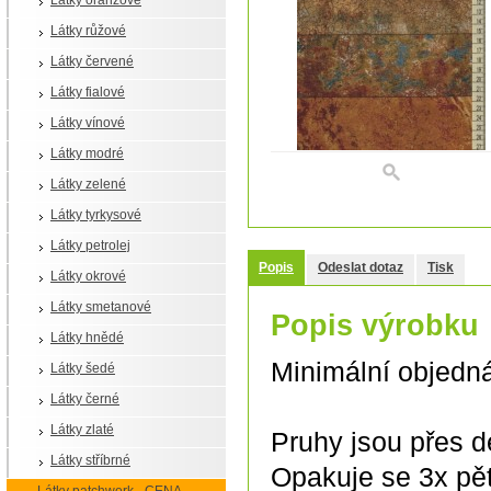
Látky oranžové
Látky růžové
Látky červené
Látky fialové
Látky vínové
Látky modré
Látky zelené
Látky tyrkysové
Látky petrolej
Popis
Odeslat dotaz
Tisk
Látky okrové
Látky smetanové
Popis výrobku
Látky hnědé
Minimální objedn
Látky šedé
Látky černé
Látky zlaté
Pruhy jsou přes dé
Látky stříbrné
Opakuje se 3x pět