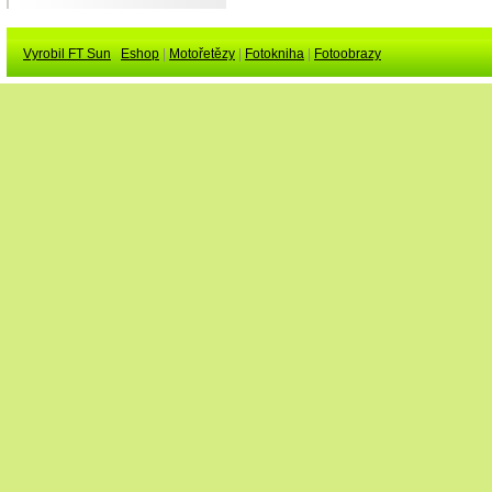
Vyrobil FT Sun
Eshop
|
Motořetězy
|
Fotokniha
|
Fotoobrazy