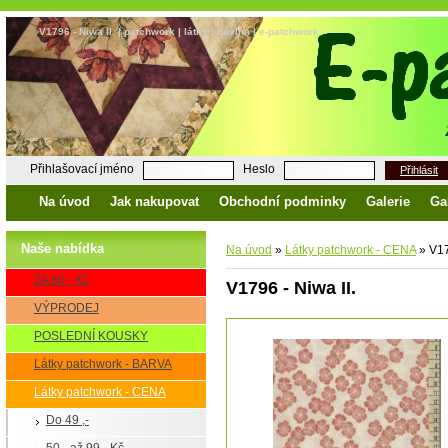
V1796 - Niwa II. | patchwork | látky | bavlna | e-patchwork
Přihlašovací jméno
Heslo
Přihlásit
Na úvod
Jak nakupovat
Obchodní podminky
Galerie
Ga
Naše nabídka
Na úvod
»
Látky patchwork - CENA
»
V17
ZA 80,- Kč
V1796 - Niwa II.
VÝPRODEJ
POSLEDNÍ KOUSKY
Látky patchwork - BARVA
Látky patchwork - CENA
Do 49 ,-