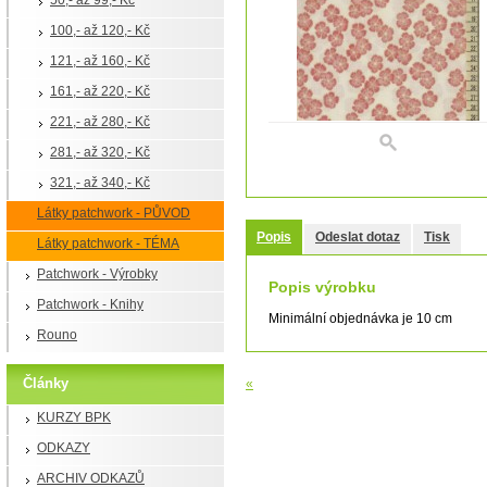
50,- až 99,- Kč
100,- až 120,- Kč
121,- až 160,- Kč
161,- až 220,- Kč
221,- až 280,- Kč
281,- až 320,- Kč
321,- až 340,- Kč
Látky patchwork - PŮVOD
Popis
Odeslat dotaz
Tisk
Látky patchwork - TÉMA
Patchwork - Výrobky
Popis výrobku
Patchwork - Knihy
Minimální objednávka je 10 cm
Rouno
Články
«
KURZY BPK
ODKAZY
ARCHIV ODKAZŮ