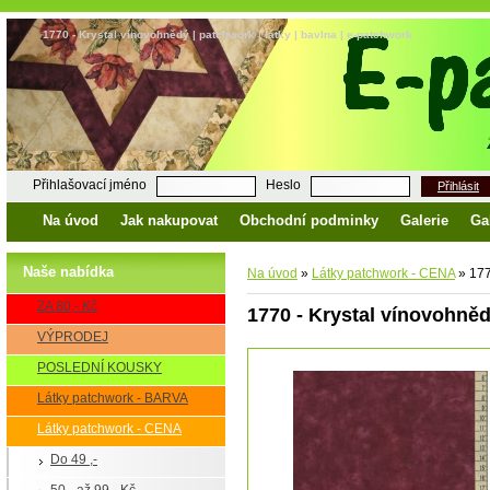
1770 - Krystal vínovohnědý | patchwork | látky | bavlna | e-patchwork
Přihlašovací jméno
Heslo
Přihlásit
Na úvod
Jak nakupovat
Obchodní podminky
Galerie
Ga
Naše nabídka
Na úvod
»
Látky patchwork - CENA
»
177
ZA 80,- Kč
1770 - Krystal vínovohně
VÝPRODEJ
POSLEDNÍ KOUSKY
Látky patchwork - BARVA
Látky patchwork - CENA
Do 49 ,-