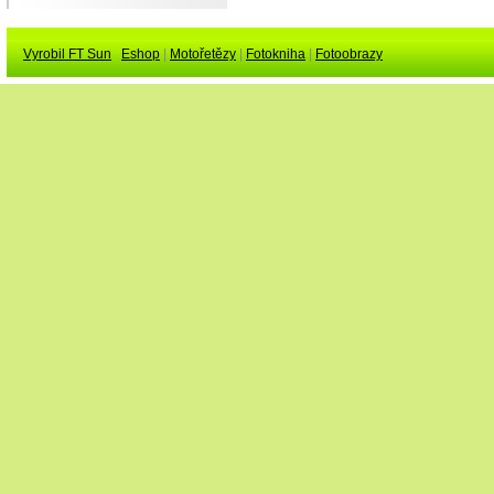
Vyrobil FT Sun
Eshop
|
Motořetězy
|
Fotokniha
|
Fotoobrazy