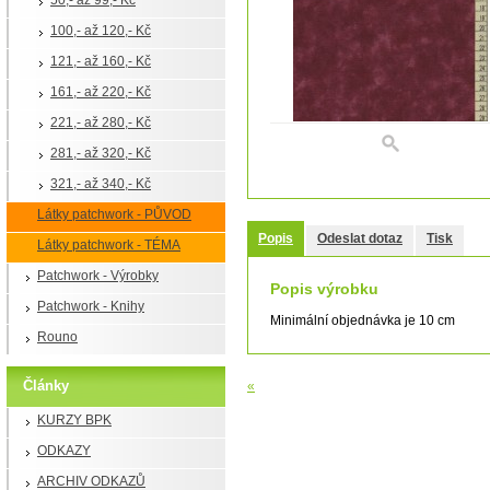
50,- až 99,- Kč
100,- až 120,- Kč
121,- až 160,- Kč
161,- až 220,- Kč
221,- až 280,- Kč
281,- až 320,- Kč
321,- až 340,- Kč
Látky patchwork - PŮVOD
Popis
Odeslat dotaz
Tisk
Látky patchwork - TÉMA
Patchwork - Výrobky
Popis výrobku
Patchwork - Knihy
Minimální objednávka je 10 cm
Rouno
Články
«
KURZY BPK
ODKAZY
ARCHIV ODKAZŮ