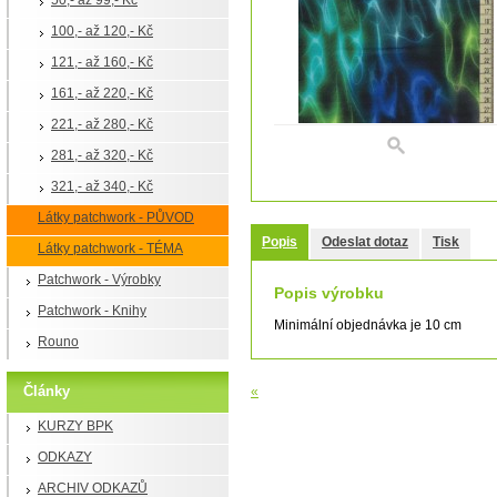
50,- až 99,- Kč
100,- až 120,- Kč
121,- až 160,- Kč
161,- až 220,- Kč
221,- až 280,- Kč
281,- až 320,- Kč
321,- až 340,- Kč
Látky patchwork - PŮVOD
Popis
Odeslat dotaz
Tisk
Látky patchwork - TÉMA
Patchwork - Výrobky
Popis výrobku
Patchwork - Knihy
Minimální objednávka je 10 cm
Rouno
Články
«
KURZY BPK
ODKAZY
ARCHIV ODKAZŮ