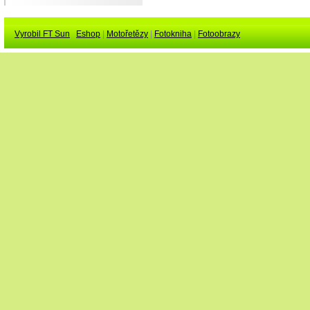
Vyrobil FT Sun
Eshop
|
Motořetězy
|
Fotokniha
|
Fotoobrazy