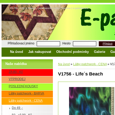
V1756 - Life´s Beach | patchwork | látky | bavlna | e-patchwork
Přihlašovací jméno
Heslo
Přihlásit
Na úvod
Jak nakupovat
Obchodní podminky
Galerie
Ga
Naše nabídka
Na úvod
»
Látky patchwork - CENA
»
V17
ZA 80,- Kč
V1756 - Life´s Beach
VÝPRODEJ
POSLEDNÍ KOUSKY
Látky patchwork - BARVA
Látky patchwork - CENA
Do 49 ,-