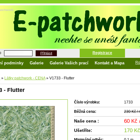
-patchwork
o
Registrace
Přihlásit
Ro
ní podminky
Galerie
Galerie Vašich prací
Kontakt a Mapa
d
»
Látky patchwork - CENA
»
V1733 - Flutter
 - Flutter
Číslo výrobku:
1733
Běžná cena:
230 Kč /
60 Kč
Naše cena :
170 Kč
Ušetříte:
Minimální odběr:
0.1 m