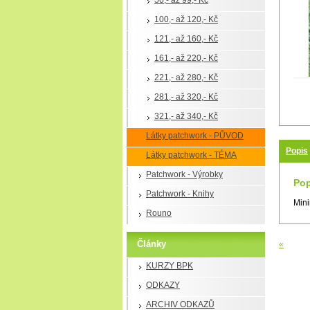
50,- až 99,- Kč
100,- až 120,- Kč
121,- až 160,- Kč
161,- až 220,- Kč
221,- až 280,- Kč
281,- až 320,- Kč
321,- až 340,- Kč
Látky patchwork - PŮVOD
Popis
Látky patchwork - TÉMA
Patchwork - Výrobky
Pop
Patchwork - Knihy
Mini
Rouno
Články
«
KURZY BPK
ODKAZY
ARCHIV ODKAZŮ