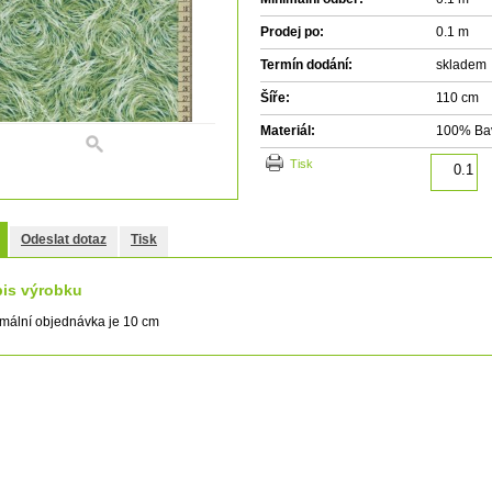
Prodej po:
0.1 m
Termín dodání:
skladem
Šíře:
110 cm
Materiál:
100% Ba
tisk
Odeslat dotaz
Tisk
is výrobku
mální objednávka je 10 cm