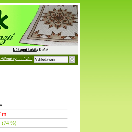
Nákupní košík
: Košík
zšířené vyhledávání
 m
/ m
 (74 %)