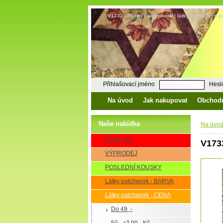
V1733 - Flutter | patchwork | látky | bavlna | e
Přihlašovací jméno
Hesl
Na úvod
Jak nakupovat
Obchod
Naše nabídka
Na úvo
ZA 80,- Kč
V1733
VÝPRODEJ
POSLEDNÍ KOUSKY
Látky patchwork - BARVA
Látky patchwork - CENA
Do 49 ,-