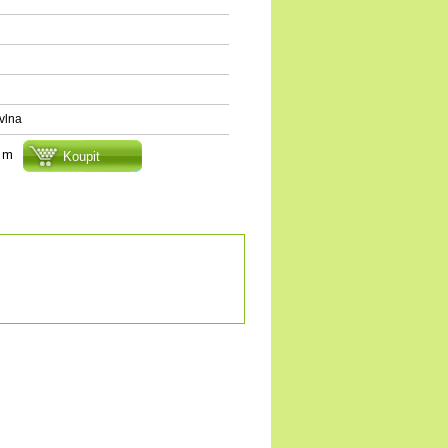
vlna
m