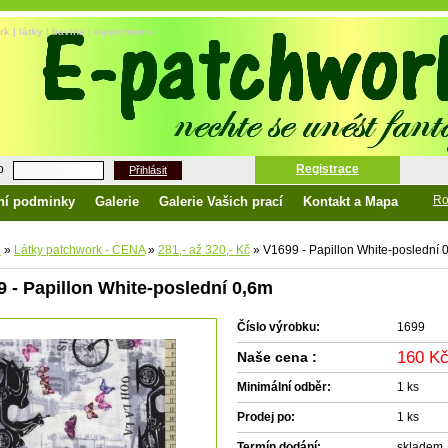
k | látky | bavlna | e-patchwork
o
Registrace
Přihlásit
Ro
ní podminky
Galerie
Galerie Vašich prací
Kontakt a Mapa
d
»
Látky patchwork - CENA
»
281,- až 320,- Kč
»
V1699 - Papillon White-poslední 
 - Papillon White-poslední 0,6m
Číslo výrobku:
1699
160 K
Naše cena :
Minimální odběr:
1 ks
Prodej po:
1 ks
Termín dodání:
skladem