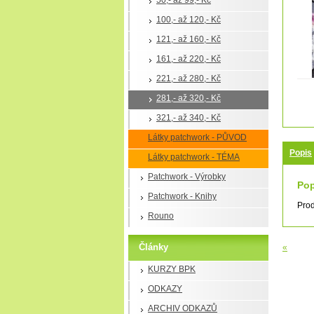
50,- až 99,- Kč
100,- až 120,- Kč
121,- až 160,- Kč
161,- až 220,- Kč
221,- až 280,- Kč
281,- až 320,- Kč
321,- až 340,- Kč
Látky patchwork - PŮVOD
Popis
Látky patchwork - TÉMA
Patchwork - Výrobky
Pop
Patchwork - Knihy
Prod
Rouno
Články
«
KURZY BPK
ODKAZY
ARCHIV ODKAZŮ