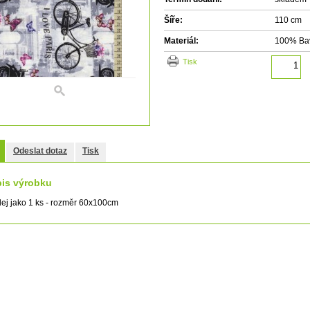
Šíře:
110 cm
Materiál:
100% Ba
tisk
Odeslat dotaz
Tisk
is výrobku
ej jako 1 ks - rozměr 60x100cm