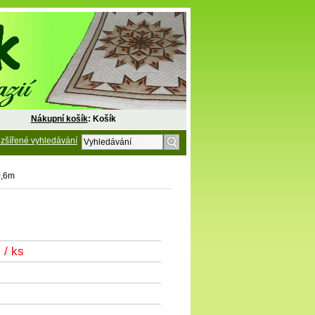
Nákupní košík
: Košík
zšířené vyhledávání
0,6m
č
/ ks