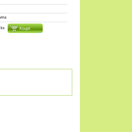
vlna
ks