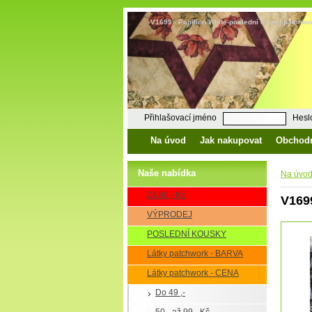
V1699 - Papillon White-poslední 0,6m | patchwor
Přihlašovací jméno
Hesl
Na úvod
Jak nakupovat
Obchod
Naše nabídka
Na úvo
ZA 80,- Kč
V1699
VÝPRODEJ
POSLEDNÍ KOUSKY
Látky patchwork - BARVA
Látky patchwork - CENA
Do 49 ,-