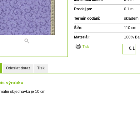
Prodej po:
0.1 m
Termín dodání:
skladem
Šíře:
110 cm
Materiál:
100% Ba
tisk
Odeslat dotaz
Tisk
is výrobku
mální objednávka je 10 cm