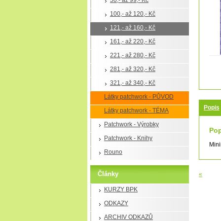
50,- až 99,- Kč
100,- až 120,- Kč
121,- až 160,- Kč
161,- až 220,- Kč
221,- až 280,- Kč
281,- až 320,- Kč
321,- až 340,- Kč
Látky patchwork - PŮVOD
Popis
Látky patchwork - TÉMA
Patchwork - Výrobky
Pop
Patchwork - Knihy
Mini
Rouno
Články
«
KURZY BPK
ODKAZY
ARCHIV ODKAZŮ