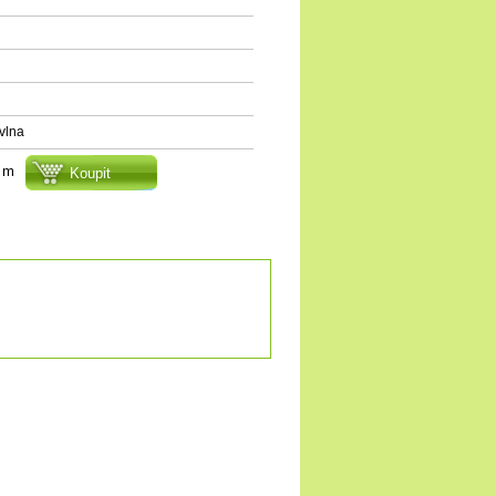
vlna
m