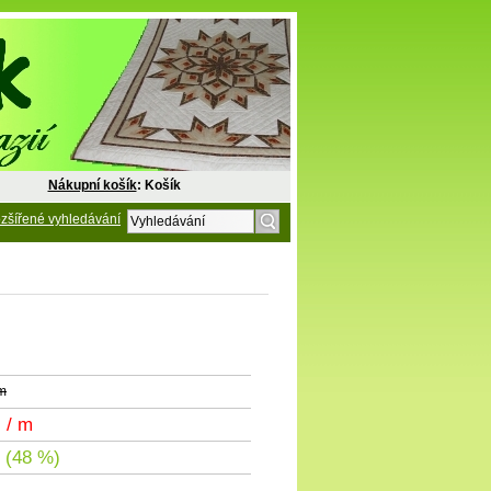
Nákupní košík
: Košík
zšířené vyhledávání
 m
č
/ m
 (48 %)