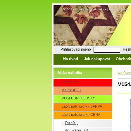
V1543 - Lovely IV. | patchwork | látky | bavlna 
Přihlašovací jméno
Hesl
Na úvod
Jak nakupovat
Obchod
Naše nabídka
Na úvo
ZA 80,- Kč
V1543
VÝPRODEJ
POSLEDNÍ KOUSKY
Látky patchwork - BARVA
Látky patchwork - CENA
Do 49 ,-