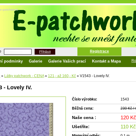
| e-patchwork
o
Registrace
Přihlásit
Ro
ní podminky
Galerie
Galerie Vašich prací
Kontakt a Mapa
d
»
Látky patchwork - CENA
»
121,- až 160,- Kč
»
V1543 - Lovely IV.
 - Lovely IV.
Číslo výrobku:
1543
Běžná cena:
230 Kč /
120 K
Naše cena :
110 Kč
Ušetříte:
Minimální odběr:
0.1 m