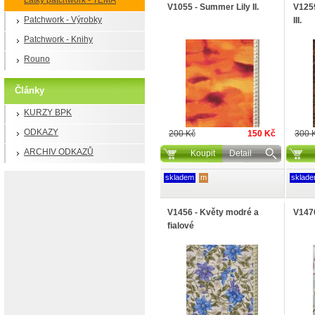
Látky patchwork - TÉMA
V1055 - Summer Lily II.
V125
Patchwork - Výrobky
III.
Patchwork - Knihy
Rouno
Články
KURZY BPK
ODKAZY
200 Kč
150 Kč
300 
ARCHIV ODKAZŮ
Koupit
Detail
skladem
m
sklad
V1456 - Květy modré a
V1470
fialové