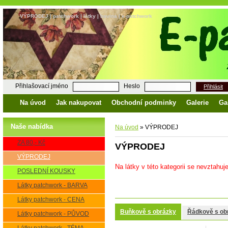
VÝPRODEJ | patchwork | látky | bavlna | e-patchwork
Přihlašovací jméno
Heslo
Přihlásit
Na úvod
Jak nakupovat
Obchodní podminky
Galerie
Ga
Naše nabídka
Na úvod
»
VÝPRODEJ
ZA 80,- Kč
VÝPRODEJ
VÝPRODEJ
Na látky v této kategorii se nevztahuje
POSLEDNÍ KOUSKY
Látky patchwork - BARVA
Látky patchwork - CENA
Buňkově s obrázky
Řádkově s ob
Látky patchwork - PŮVOD