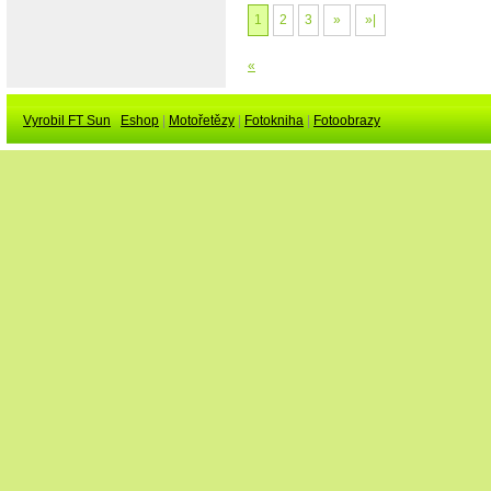
1
2
3
»
»|
«
Vyrobil FT Sun
Eshop
|
Motořetězy
|
Fotokniha
|
Fotoobrazy