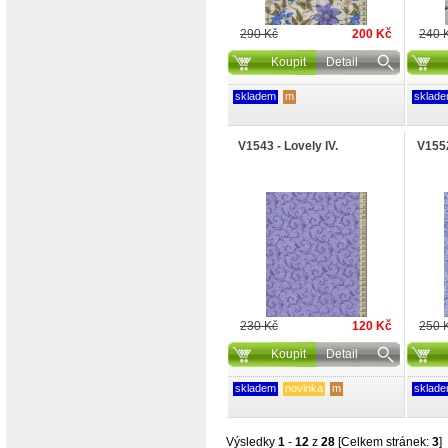
290 Kč
200 Kč
240 
Koupit
Detail
skladem
m
sklad
V1543 - Lovely IV.
V1552
230 Kč
120 Kč
250 
Koupit
Detail
skladem
novinka
m
sklad
Výsledky
1
-
12
z
28
[Celkem stránek:
3
]