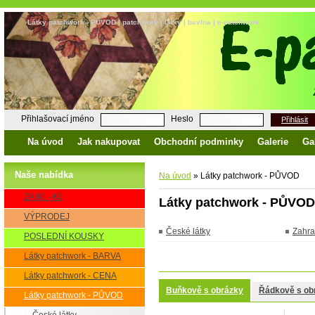
Látky patchwork - PŮVOD | patchwork | látky | bavlna | e-patchwork
Přihlašovací jméno
Heslo
Přihlásit
Na úvod
Jak nakupovat
Obchodní podminky
Galerie
Ga
Naše nabídka
Na úvod
»
Látky patchwork - PŮVOD
ZA 80,- Kč
Látky patchwork - PŮVOD
VÝPRODEJ
České látky
Zahra
POSLEDNÍ KOUSKY
Látky patchwork - BARVA
Látky patchwork - CENA
Buňkově s obrázky
Řádkově s ob
Látky patchwork - PŮVOD