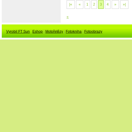
|«
«
1
2
3
4
»
»|
«
Vyrobil FT Sun
Eshop
|
Motořetězy
|
Fotokniha
|
Fotoobrazy