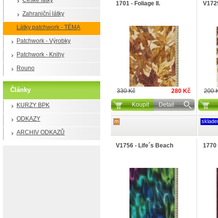
České látky
1701 - Foliage II.
V1729
Zahraniční látky
Látky patchwork - TÉMA
Patchwork - Výrobky
Patchwork - Knihy
Rouno
Články
330 Kč
280 Kč
200 
Koupit
Detail
KURZY BPK
ODKAZY
m
sklad
ARCHIV ODKAZŮ
V1756 - Life´s Beach
1770 