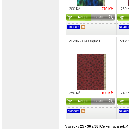
300 Kč
270 Kč
250 
Koupit
Detail
skladem
m
sklad
V1786 - Classique I.
V1795
250 Kč
100 Kč
240 
Koupit
Detail
skladem
m
sklad
Výsledky
25
-
36
z
38
[Celkem stránek:
4