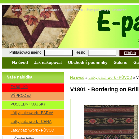
V1801 - Bordering on Brilliance III. | patchwork | látky | bavlna | e-patchwork
Přihlašovací jméno
Heslo
Přihlásit
Na úvod
Jak nakupovat
Obchodní podminky
Galerie
Ga
Naše nabídka
Na úvod
»
Látky patchwork - PŮVOD
»
V1
ZA 80,- Kč
V1801 - Bordering on Brilli
VÝPRODEJ
POSLEDNÍ KOUSKY
Látky patchwork - BARVA
Látky patchwork - CENA
Látky patchwork - PŮVOD