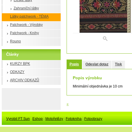
České látky
Zahraniční látky
Látky patchwork - TÉMA
Patchwork - Výrobky
Patchwork - Knihy
Rouno
Články
KURZY BPK
Popis
Odeslat dotaz
Tisk
ODKAZY
Popis výrobku
ARCHIV ODKAZŮ
Minimální objednávka je 10 cm
«
Vyrobil FT Sun
Eshop
|
Motořetězy
|
Fotokniha
|
Fotoobrazy