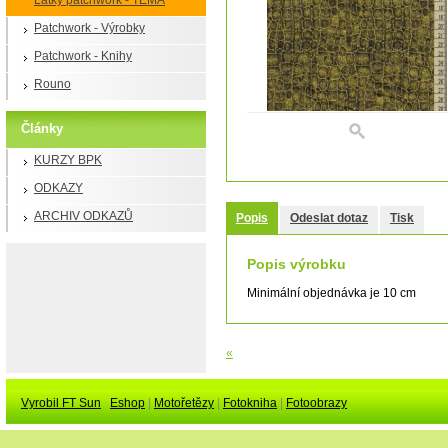
Látky patchwork - TÉMA
Patchwork - Výrobky
Patchwork - Knihy
Rouno
Články
KURZY BPK
ODKAZY
ARCHIV ODKAZŮ
Popis
Odeslat dotaz
Tisk
Popis výrobku
Minimální objednávka je 10 cm
«
Vyrobil FT Sun
Eshop
|
Motořetězy
|
Fotokniha
|
Fotoobrazy