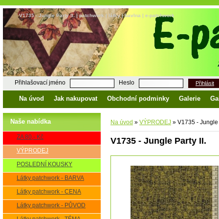
V1735 - Jungle Party II. | patchwork | látky | bavlna | e-patchwork
Přihlašovací jméno
Heslo
Přihlásit
Na úvod
Jak nakupovat
Obchodní podminky
Galerie
Ga
Naše nabídka
Na úvod
»
VÝPRODEJ
»
V1735 - Jungle P
ZA 80,- Kč
V1735 - Jungle Party II.
VÝPRODEJ
POSLEDNÍ KOUSKY
Látky patchwork - BARVA
Látky patchwork - CENA
Látky patchwork - PŮVOD