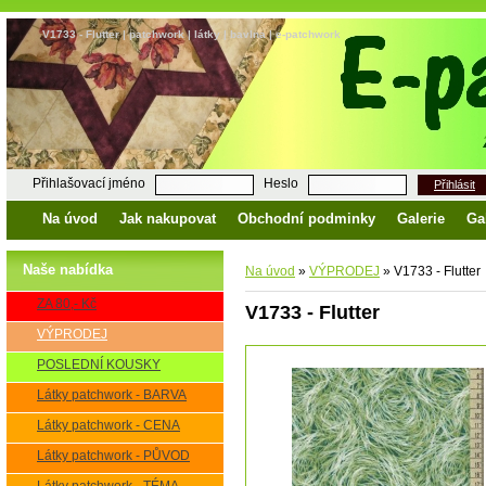
V1733 - Flutter | patchwork | látky | bavlna | e-patchwork
Přihlašovací jméno
Heslo
Přihlásit
Na úvod
Jak nakupovat
Obchodní podminky
Galerie
Ga
Naše nabídka
Na úvod
»
VÝPRODEJ
»
V1733 - Flutter
ZA 80,- Kč
V1733 - Flutter
VÝPRODEJ
POSLEDNÍ KOUSKY
Látky patchwork - BARVA
Látky patchwork - CENA
Látky patchwork - PŮVOD