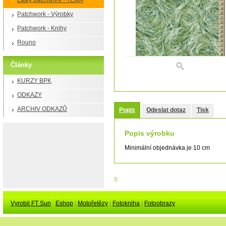
Látky patchwork - TÉMA
Patchwork - Výrobky
Patchwork - Knihy
Rouno
Články
KURZY BPK
ODKAZY
ARCHIV ODKAZŮ
Popis
Odeslat dotaz
Tisk
Popis výrobku
Minimální objednávka je 10 cm
«
Vyrobil FT Sun
Eshop
|
Motořetězy
|
Fotokniha
|
Fotoobrazy