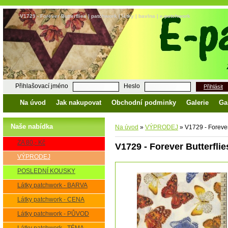
V1729 - Forever Butterflies | patchwork | látky | bavlna | e-patchwork
Přihlašovací jméno
Heslo
Přihlásit
Na úvod
Jak nakupovat
Obchodní podminky
Galerie
Ga
Naše nabídka
Na úvod
»
VÝPRODEJ
»
V1729 - Forever 
ZA 80,- Kč
V1729 - Forever Butterflie
VÝPRODEJ
POSLEDNÍ KOUSKY
Látky patchwork - BARVA
Látky patchwork - CENA
Látky patchwork - PŮVOD