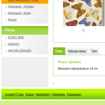
Látky patchwork - TÉMA
Patchwork - Výrobky
Patchwork - Knihy
Rouno
Články
KURZY BPK
ODKAZY
ARCHIV ODKAZŮ
Popis
Odeslat dotaz
Tisk
Popis výrobku
Minimální objednávka je 10 cm
«
Vyrobil FT Sun
Eshop
|
Motořetězy
|
Fotokniha
|
Fotoobrazy