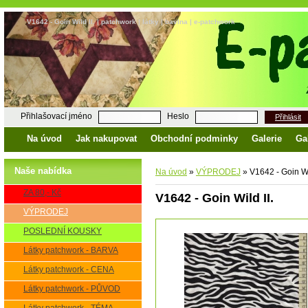
V1642 - Goin Wild II. | patchwork | látky | bavlna | e-patchwork
Přihlašovací jméno
Heslo
Přihlásit
Na úvod
Jak nakupovat
Obchodní podminky
Galerie
Ga
Naše nabídka
Na úvod
»
VÝPRODEJ
»
V1642 - Goin Wil
ZA 80,- Kč
V1642 - Goin Wild II.
VÝPRODEJ
POSLEDNÍ KOUSKY
Látky patchwork - BARVA
Látky patchwork - CENA
Látky patchwork - PŮVOD