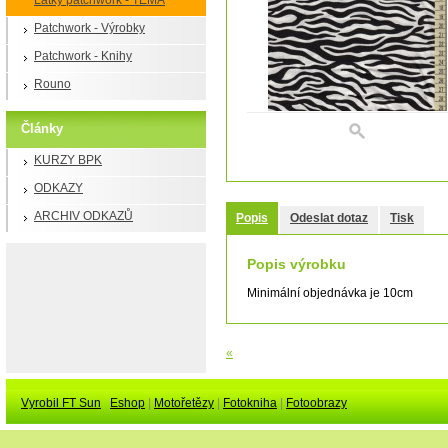
Látky patchwork - TÉMA
Patchwork - Výrobky
Patchwork - Knihy
Rouno
Články
KURZY BPK
ODKAZY
ARCHIV ODKAZŮ
Popis
Odeslat dotaz
Tisk
Popis výrobku
Minimální objednávka je 10cm
«
Vyrobil FT Sun
Eshop
|
Motořetězy
|
Fotokniha
|
Fotoobrazy